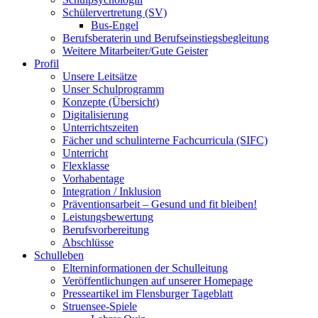
Schülervertretung (SV)
Bus-Engel
Berufsberaterin und Berufseinstiegsbegleitung
Weitere Mitarbeiter/Gute Geister
Profil
Unsere Leitsätze
Unser Schulprogramm
Konzepte (Übersicht)
Digitalisierung
Unterrichtszeiten
Fächer und schulinterne Fachcurricula (SIFC)
Unterricht
Flexklasse
Vorhabentage
Integration / Inklusion
Präventionsarbeit – Gesund und fit bleiben!
Leistungsbewertung
Berufsvorbereitung
Abschlüsse
Schulleben
Elterninformationen der Schulleitung
Veröffentlichungen auf unserer Homepage
Presseartikel im Flensburger Tageblatt
Struensee-Spiele