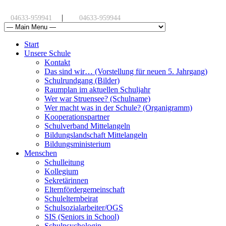
|
04633-959941
04633-959944
Start
Unsere Schule
Kontakt
Das sind wir… (Vorstellung für neuen 5. Jahrgang)
Schulrundgang (Bilder)
Raumplan im aktuellen Schuljahr
Wer war Struensee? (Schulname)
Wer macht was in der Schule? (Organigramm)
Kooperationspartner
Schulverband Mittelangeln
Bildungslandschaft Mittelangeln
Bildungsministerium
Menschen
Schulleitung
Kollegium
Sekretärinnen
Elternfördergemeinschaft
Schulelternbeirat
Schulsozialarbeiter/OGS
SIS (Seniors in School)
Schulpsychologin