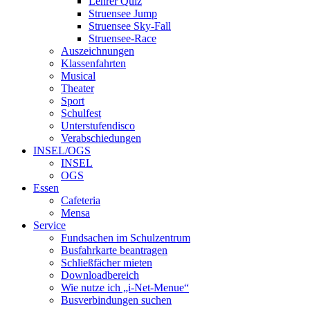
Lehrer Quiz
Struensee Jump
Struensee Sky-Fall
Struensee-Race
Auszeichnungen
Klassenfahrten
Musical
Theater
Sport
Schulfest
Unterstufendisco
Verabschiedungen
INSEL/OGS
INSEL
OGS
Essen
Cafeteria
Mensa
Service
Fundsachen im Schulzentrum
Busfahrkarte beantragen
Schließfächer mieten
Downloadbereich
Wie nutze ich „i-Net-Menue“
Busverbindungen suchen