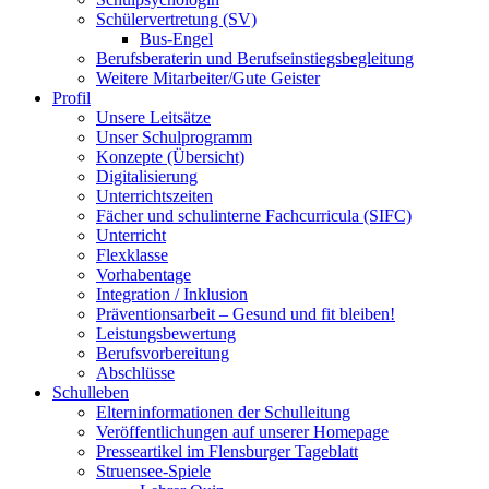
Schülervertretung (SV)
Bus-Engel
Berufsberaterin und Berufseinstiegsbegleitung
Weitere Mitarbeiter/Gute Geister
Profil
Unsere Leitsätze
Unser Schulprogramm
Konzepte (Übersicht)
Digitalisierung
Unterrichtszeiten
Fächer und schulinterne Fachcurricula (SIFC)
Unterricht
Flexklasse
Vorhabentage
Integration / Inklusion
Präventionsarbeit – Gesund und fit bleiben!
Leistungsbewertung
Berufsvorbereitung
Abschlüsse
Schulleben
Elterninformationen der Schulleitung
Veröffentlichungen auf unserer Homepage
Presseartikel im Flensburger Tageblatt
Struensee-Spiele