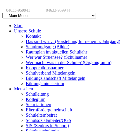
|
04633-959941
04633-959944
Start
Unsere Schule
Kontakt
Das sind wir… (Vorstellung für neuen 5. Jahrgang)
Schulrundgang (Bilder)
Raumplan im aktuellen Schuljahr
Wer war Struensee? (Schulname)
Wer macht was in der Schule? (Organigramm)
Kooperationspartner
Schulverband Mittelangeln
Bildungslandschaft Mittelangeln
Bildungsministerium
Menschen
Schulleitung
Kollegium
Sekretärinnen
Elternfördergemeinschaft
Schulelternbeirat
Schulsozialarbeiter/OGS
SIS (Seniors in School)
Schulpsychologin