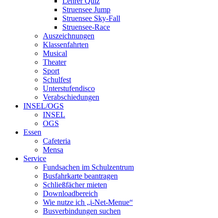
Lehrer Quiz
Struensee Jump
Struensee Sky-Fall
Struensee-Race
Auszeichnungen
Klassenfahrten
Musical
Theater
Sport
Schulfest
Unterstufendisco
Verabschiedungen
INSEL/OGS
INSEL
OGS
Essen
Cafeteria
Mensa
Service
Fundsachen im Schulzentrum
Busfahrkarte beantragen
Schließfächer mieten
Downloadbereich
Wie nutze ich „i-Net-Menue“
Busverbindungen suchen