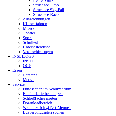
Lehrer Quiz
Struensee Jump
Struensee Sky-Fall
Struensee-Race
Auszeichnungen
Klassenfahrten
Musical
Theater
Sport
Schulfest
Unterstufendisco
Verabschiedungen
INSEL/OGS
INSEL
OGS
Essen
Cafeteria
Mensa
Service
Fundsachen im Schulzentrum
Busfahrkarte beantragen
Schließfächer mieten
Downloadbereich
Wie nutze ich „i-Net-Menue“
Busverbindungen suchen