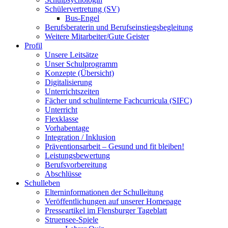
Schülervertretung (SV)
Bus-Engel
Berufsberaterin und Berufseinstiegsbegleitung
Weitere Mitarbeiter/Gute Geister
Profil
Unsere Leitsätze
Unser Schulprogramm
Konzepte (Übersicht)
Digitalisierung
Unterrichtszeiten
Fächer und schulinterne Fachcurricula (SIFC)
Unterricht
Flexklasse
Vorhabentage
Integration / Inklusion
Präventionsarbeit – Gesund und fit bleiben!
Leistungsbewertung
Berufsvorbereitung
Abschlüsse
Schulleben
Elterninformationen der Schulleitung
Veröffentlichungen auf unserer Homepage
Presseartikel im Flensburger Tageblatt
Struensee-Spiele