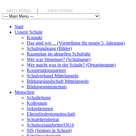
|
04633-959941
04633-959944
Start
Unsere Schule
Kontakt
Das sind wir… (Vorstellung für neuen 5. Jahrgang)
Schulrundgang (Bilder)
Raumplan im aktuellen Schuljahr
Wer war Struensee? (Schulname)
Wer macht was in der Schule? (Organigramm)
Kooperationspartner
Schulverband Mittelangeln
Bildungslandschaft Mittelangeln
Bildungsministerium
Menschen
Schulleitung
Kollegium
Sekretärinnen
Elternfördergemeinschaft
Schulelternbeirat
Schulsozialarbeiter/OGS
SIS (Seniors in School)
Schulpsychologin