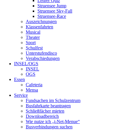
Lehrer Quiz
Struensee Jump
Struensee Sky-Fall
Struensee-Race
Auszeichnungen
Klassenfahrten
Musical
Theater
Sport
Schulfest
Unterstufendisco
Verabschiedungen
INSEL/OGS
INSEL
OGS
Essen
Cafeteria
Mensa
Service
Fundsachen im Schulzentrum
Busfahrkarte beantragen
Schließfächer mieten
Downloadbereich
Wie nutze ich „i-Net-Menue“
Busverbindungen suchen