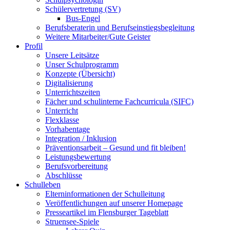
Schülervertretung (SV)
Bus-Engel
Berufsberaterin und Berufseinstiegsbegleitung
Weitere Mitarbeiter/Gute Geister
Profil
Unsere Leitsätze
Unser Schulprogramm
Konzepte (Übersicht)
Digitalisierung
Unterrichtszeiten
Fächer und schulinterne Fachcurricula (SIFC)
Unterricht
Flexklasse
Vorhabentage
Integration / Inklusion
Präventionsarbeit – Gesund und fit bleiben!
Leistungsbewertung
Berufsvorbereitung
Abschlüsse
Schulleben
Elterninformationen der Schulleitung
Veröffentlichungen auf unserer Homepage
Presseartikel im Flensburger Tageblatt
Struensee-Spiele