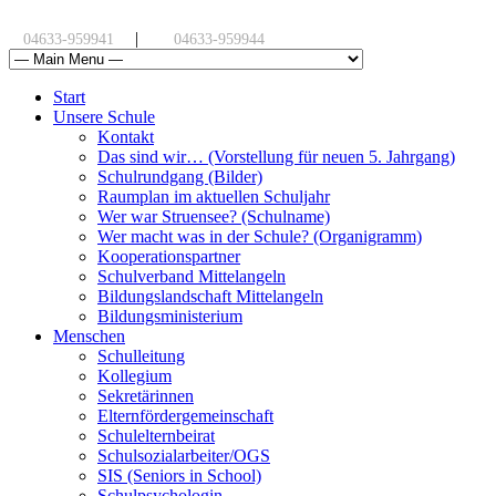
|
04633-959941
04633-959944
Start
Unsere Schule
Kontakt
Das sind wir… (Vorstellung für neuen 5. Jahrgang)
Schulrundgang (Bilder)
Raumplan im aktuellen Schuljahr
Wer war Struensee? (Schulname)
Wer macht was in der Schule? (Organigramm)
Kooperationspartner
Schulverband Mittelangeln
Bildungslandschaft Mittelangeln
Bildungsministerium
Menschen
Schulleitung
Kollegium
Sekretärinnen
Elternfördergemeinschaft
Schulelternbeirat
Schulsozialarbeiter/OGS
SIS (Seniors in School)
Schulpsychologin