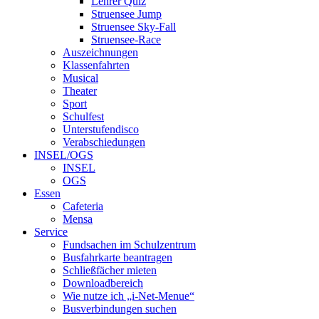
Lehrer Quiz
Struensee Jump
Struensee Sky-Fall
Struensee-Race
Auszeichnungen
Klassenfahrten
Musical
Theater
Sport
Schulfest
Unterstufendisco
Verabschiedungen
INSEL/OGS
INSEL
OGS
Essen
Cafeteria
Mensa
Service
Fundsachen im Schulzentrum
Busfahrkarte beantragen
Schließfächer mieten
Downloadbereich
Wie nutze ich „i-Net-Menue“
Busverbindungen suchen