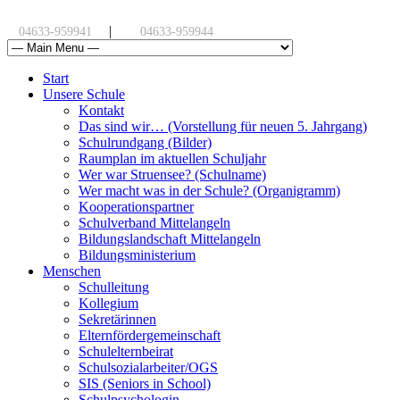
|
04633-959941
04633-959944
Start
Unsere Schule
Kontakt
Das sind wir… (Vorstellung für neuen 5. Jahrgang)
Schulrundgang (Bilder)
Raumplan im aktuellen Schuljahr
Wer war Struensee? (Schulname)
Wer macht was in der Schule? (Organigramm)
Kooperationspartner
Schulverband Mittelangeln
Bildungslandschaft Mittelangeln
Bildungsministerium
Menschen
Schulleitung
Kollegium
Sekretärinnen
Elternfördergemeinschaft
Schulelternbeirat
Schulsozialarbeiter/OGS
SIS (Seniors in School)
Schulpsychologin