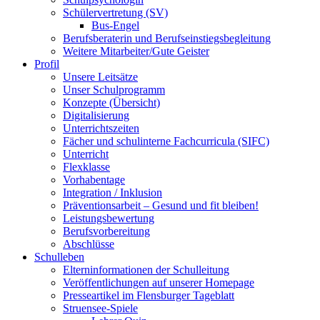
Schülervertretung (SV)
Bus-Engel
Berufsberaterin und Berufseinstiegsbegleitung
Weitere Mitarbeiter/Gute Geister
Profil
Unsere Leitsätze
Unser Schulprogramm
Konzepte (Übersicht)
Digitalisierung
Unterrichtszeiten
Fächer und schulinterne Fachcurricula (SIFC)
Unterricht
Flexklasse
Vorhabentage
Integration / Inklusion
Präventionsarbeit – Gesund und fit bleiben!
Leistungsbewertung
Berufsvorbereitung
Abschlüsse
Schulleben
Elterninformationen der Schulleitung
Veröffentlichungen auf unserer Homepage
Presseartikel im Flensburger Tageblatt
Struensee-Spiele