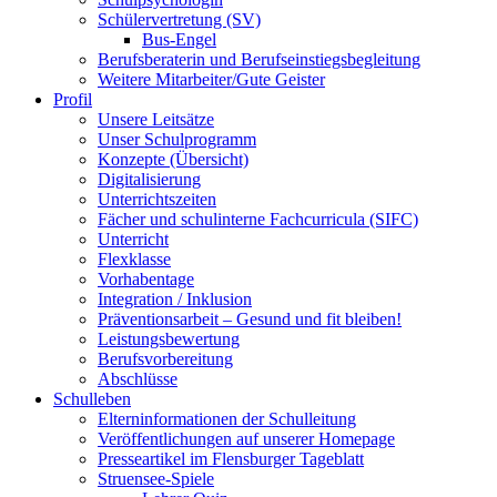
Schülervertretung (SV)
Bus-Engel
Berufsberaterin und Berufseinstiegsbegleitung
Weitere Mitarbeiter/Gute Geister
Profil
Unsere Leitsätze
Unser Schulprogramm
Konzepte (Übersicht)
Digitalisierung
Unterrichtszeiten
Fächer und schulinterne Fachcurricula (SIFC)
Unterricht
Flexklasse
Vorhabentage
Integration / Inklusion
Präventionsarbeit – Gesund und fit bleiben!
Leistungsbewertung
Berufsvorbereitung
Abschlüsse
Schulleben
Elterninformationen der Schulleitung
Veröffentlichungen auf unserer Homepage
Presseartikel im Flensburger Tageblatt
Struensee-Spiele