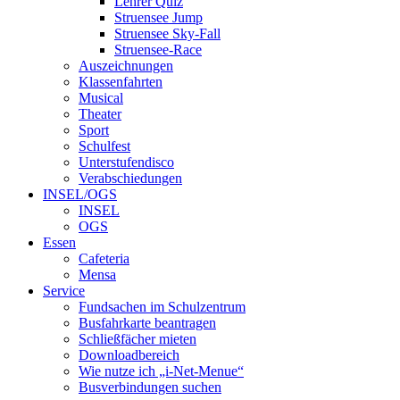
Lehrer Quiz
Struensee Jump
Struensee Sky-Fall
Struensee-Race
Auszeichnungen
Klassenfahrten
Musical
Theater
Sport
Schulfest
Unterstufendisco
Verabschiedungen
INSEL/OGS
INSEL
OGS
Essen
Cafeteria
Mensa
Service
Fundsachen im Schulzentrum
Busfahrkarte beantragen
Schließfächer mieten
Downloadbereich
Wie nutze ich „i-Net-Menue“
Busverbindungen suchen