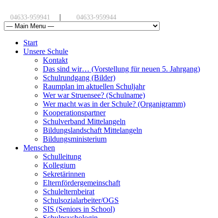
|
04633-959941
04633-959944
Start
Unsere Schule
Kontakt
Das sind wir… (Vorstellung für neuen 5. Jahrgang)
Schulrundgang (Bilder)
Raumplan im aktuellen Schuljahr
Wer war Struensee? (Schulname)
Wer macht was in der Schule? (Organigramm)
Kooperationspartner
Schulverband Mittelangeln
Bildungslandschaft Mittelangeln
Bildungsministerium
Menschen
Schulleitung
Kollegium
Sekretärinnen
Elternfördergemeinschaft
Schulelternbeirat
Schulsozialarbeiter/OGS
SIS (Seniors in School)
Schulpsychologin