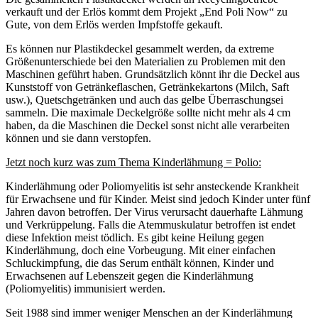
verkauft und der Erlös kommt dem Projekt „End Poli Now“ zu
Gute, von dem Erlös werden Impfstoffe gekauft.
Es können nur Plastikdeckel gesammelt werden, da extreme
Größenunterschiede bei den Materialien zu Problemen mit den
Maschinen geführt haben. Grundsätzlich könnt ihr die Deckel aus
Kunststoff von Getränkeflaschen, Getränkekartons (Milch, Saft
usw.), Quetschgetränken und auch das gelbe Überraschungsei
sammeln. Die maximale Deckelgröße sollte nicht mehr als 4 cm
haben, da die Maschinen die Deckel sonst nicht alle verarbeiten
können und sie dann verstopfen.
Jetzt noch kurz was zum Thema Kinderlähmung = Polio:
Kinderlähmung oder Poliomyelitis ist sehr ansteckende Krankheit
für Erwachsene und für Kinder. Meist sind jedoch Kinder unter fünf
Jahren davon betroffen. Der Virus verursacht dauerhafte Lähmung
und Verkrüppelung. Falls die Atemmuskulatur betroffen ist endet
diese Infektion meist tödlich. Es gibt keine Heilung gegen
Kinderlähmung, doch eine Vorbeugung. Mit einer einfachen
Schluckimpfung, die das Serum enthält können, Kinder und
Erwachsenen auf Lebenszeit gegen die Kinderlähmung
(Poliomyelitis) immunisiert werden.
Seit 1988 sind immer weniger Menschen an der Kinderlähmung