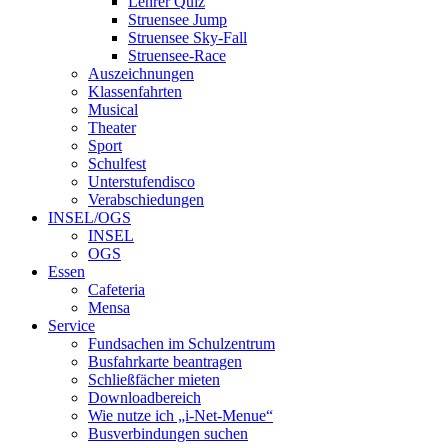
Lehrer Quiz
Struensee Jump
Struensee Sky-Fall
Struensee-Race
Auszeichnungen
Klassenfahrten
Musical
Theater
Sport
Schulfest
Unterstufendisco
Verabschiedungen
INSEL/OGS
INSEL
OGS
Essen
Cafeteria
Mensa
Service
Fundsachen im Schulzentrum
Busfahrkarte beantragen
Schließfächer mieten
Downloadbereich
Wie nutze ich „i-Net-Menue“
Busverbindungen suchen