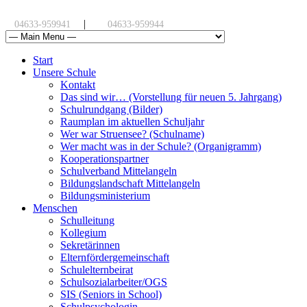
|
04633-959941
04633-959944
Start
Unsere Schule
Kontakt
Das sind wir… (Vorstellung für neuen 5. Jahrgang)
Schulrundgang (Bilder)
Raumplan im aktuellen Schuljahr
Wer war Struensee? (Schulname)
Wer macht was in der Schule? (Organigramm)
Kooperationspartner
Schulverband Mittelangeln
Bildungslandschaft Mittelangeln
Bildungsministerium
Menschen
Schulleitung
Kollegium
Sekretärinnen
Elternfördergemeinschaft
Schulelternbeirat
Schulsozialarbeiter/OGS
SIS (Seniors in School)
Schulpsychologin