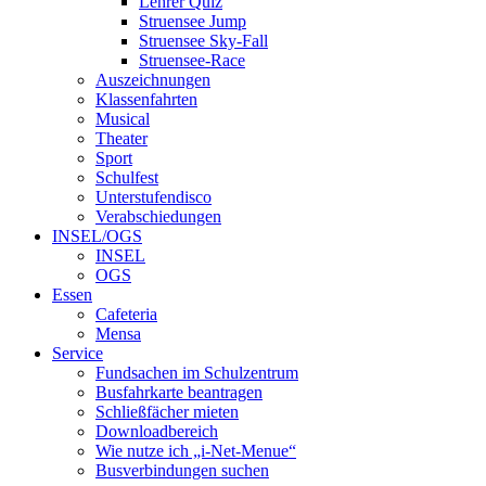
Lehrer Quiz
Struensee Jump
Struensee Sky-Fall
Struensee-Race
Auszeichnungen
Klassenfahrten
Musical
Theater
Sport
Schulfest
Unterstufendisco
Verabschiedungen
INSEL/OGS
INSEL
OGS
Essen
Cafeteria
Mensa
Service
Fundsachen im Schulzentrum
Busfahrkarte beantragen
Schließfächer mieten
Downloadbereich
Wie nutze ich „i-Net-Menue“
Busverbindungen suchen