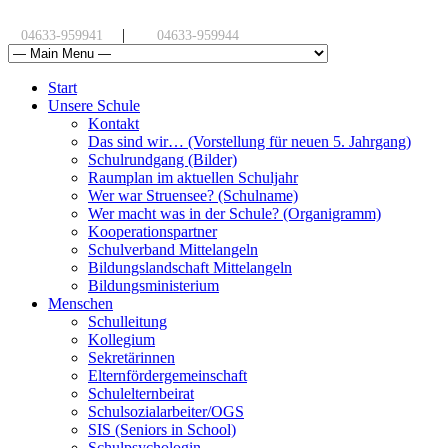
|
04633-959941
04633-959944
Start
Unsere Schule
Kontakt
Das sind wir… (Vorstellung für neuen 5. Jahrgang)
Schulrundgang (Bilder)
Raumplan im aktuellen Schuljahr
Wer war Struensee? (Schulname)
Wer macht was in der Schule? (Organigramm)
Kooperationspartner
Schulverband Mittelangeln
Bildungslandschaft Mittelangeln
Bildungsministerium
Menschen
Schulleitung
Kollegium
Sekretärinnen
Elternfördergemeinschaft
Schulelternbeirat
Schulsozialarbeiter/OGS
SIS (Seniors in School)
Schulpsychologin