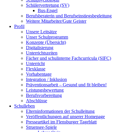
Schülervertretung (SV)
Bus-Engel
Berufsberaterin und Berufseinstiegsbegleitung
Weitere Mitarbeiter/Gute Geister
Profil
Unsere Leitsätze
Unser Schulprogramm
Konzepte (Übersicht)
Digitalisierung
Unterrichtszeiten
Fächer und schulinterne Fachcurricula (SIFC)
Unterricht
Flexklasse
Vorhabentage
Integration / Inklusion
Präventionsarbeit – Gesund und fit bleiben!
Leistungsbewertung
Berufsvorbereitung
Abschlüsse
Schulleben
Elterninformationen der Schulleitung
Veröffentlichungen auf unserer Homepage
Presseartikel im Flensburger Tageblatt
Struensee-Spiele