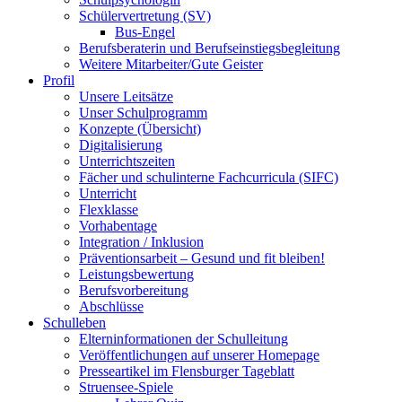
Schülervertretung (SV)
Bus-Engel
Berufsberaterin und Berufseinstiegsbegleitung
Weitere Mitarbeiter/Gute Geister
Profil
Unsere Leitsätze
Unser Schulprogramm
Konzepte (Übersicht)
Digitalisierung
Unterrichtszeiten
Fächer und schulinterne Fachcurricula (SIFC)
Unterricht
Flexklasse
Vorhabentage
Integration / Inklusion
Präventionsarbeit – Gesund und fit bleiben!
Leistungsbewertung
Berufsvorbereitung
Abschlüsse
Schulleben
Elterninformationen der Schulleitung
Veröffentlichungen auf unserer Homepage
Presseartikel im Flensburger Tageblatt
Struensee-Spiele