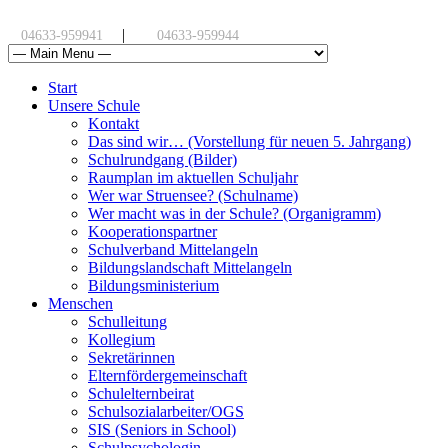
|
04633-959941
04633-959944
Start
Unsere Schule
Kontakt
Das sind wir… (Vorstellung für neuen 5. Jahrgang)
Schulrundgang (Bilder)
Raumplan im aktuellen Schuljahr
Wer war Struensee? (Schulname)
Wer macht was in der Schule? (Organigramm)
Kooperationspartner
Schulverband Mittelangeln
Bildungslandschaft Mittelangeln
Bildungsministerium
Menschen
Schulleitung
Kollegium
Sekretärinnen
Elternfördergemeinschaft
Schulelternbeirat
Schulsozialarbeiter/OGS
SIS (Seniors in School)
Schulpsychologin