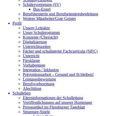
Schülervertretung (SV)
Bus-Engel
Berufsberaterin und Berufseinstiegsbegleitung
Weitere Mitarbeiter/Gute Geister
Profil
Unsere Leitsätze
Unser Schulprogramm
Konzepte (Übersicht)
Digitalisierung
Unterrichtszeiten
Fächer und schulinterne Fachcurricula (SIFC)
Unterricht
Flexklasse
Vorhabentage
Integration / Inklusion
Präventionsarbeit – Gesund und fit bleiben!
Leistungsbewertung
Berufsvorbereitung
Abschlüsse
Schulleben
Elterninformationen der Schulleitung
Veröffentlichungen auf unserer Homepage
Presseartikel im Flensburger Tageblatt
Struensee-Spiele