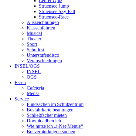
Lehrer Quiz
Struensee Jump
Struensee Sky-Fall
Struensee-Race
Auszeichnungen
Klassenfahrten
Musical
Theater
Sport
Schulfest
Unterstufendisco
Verabschiedungen
INSEL/OGS
INSEL
OGS
Essen
Cafeteria
Mensa
Service
Fundsachen im Schulzentrum
Busfahrkarte beantragen
Schließfächer mieten
Downloadbereich
Wie nutze ich „i-Net-Menue“
Busverbindungen suchen