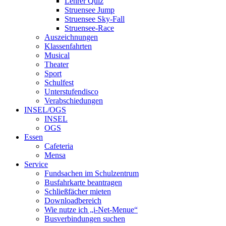
Lehrer Quiz
Struensee Jump
Struensee Sky-Fall
Struensee-Race
Auszeichnungen
Klassenfahrten
Musical
Theater
Sport
Schulfest
Unterstufendisco
Verabschiedungen
INSEL/OGS
INSEL
OGS
Essen
Cafeteria
Mensa
Service
Fundsachen im Schulzentrum
Busfahrkarte beantragen
Schließfächer mieten
Downloadbereich
Wie nutze ich „i-Net-Menue“
Busverbindungen suchen