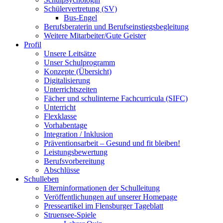
Schülervertretung (SV)
Bus-Engel
Berufsberaterin und Berufseinstiegsbegleitung
Weitere Mitarbeiter/Gute Geister
Profil
Unsere Leitsätze
Unser Schulprogramm
Konzepte (Übersicht)
Digitalisierung
Unterrichtszeiten
Fächer und schulinterne Fachcurricula (SIFC)
Unterricht
Flexklasse
Vorhabentage
Integration / Inklusion
Präventionsarbeit – Gesund und fit bleiben!
Leistungsbewertung
Berufsvorbereitung
Abschlüsse
Schulleben
Elterninformationen der Schulleitung
Veröffentlichungen auf unserer Homepage
Presseartikel im Flensburger Tageblatt
Struensee-Spiele