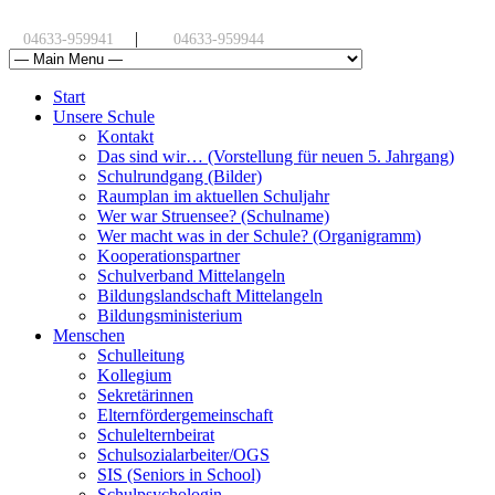
|
04633-959941
04633-959944
Start
Unsere Schule
Kontakt
Das sind wir… (Vorstellung für neuen 5. Jahrgang)
Schulrundgang (Bilder)
Raumplan im aktuellen Schuljahr
Wer war Struensee? (Schulname)
Wer macht was in der Schule? (Organigramm)
Kooperationspartner
Schulverband Mittelangeln
Bildungslandschaft Mittelangeln
Bildungsministerium
Menschen
Schulleitung
Kollegium
Sekretärinnen
Elternfördergemeinschaft
Schulelternbeirat
Schulsozialarbeiter/OGS
SIS (Seniors in School)
Schulpsychologin