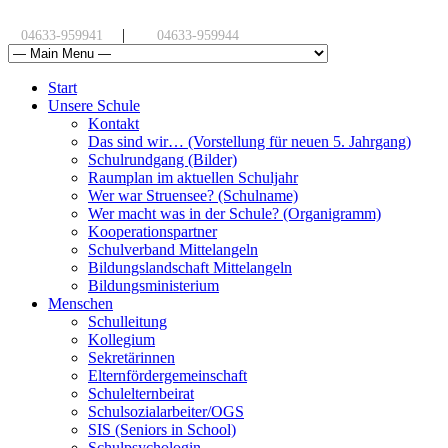
|
04633-959941
04633-959944
Start
Unsere Schule
Kontakt
Das sind wir… (Vorstellung für neuen 5. Jahrgang)
Schulrundgang (Bilder)
Raumplan im aktuellen Schuljahr
Wer war Struensee? (Schulname)
Wer macht was in der Schule? (Organigramm)
Kooperationspartner
Schulverband Mittelangeln
Bildungslandschaft Mittelangeln
Bildungsministerium
Menschen
Schulleitung
Kollegium
Sekretärinnen
Elternfördergemeinschaft
Schulelternbeirat
Schulsozialarbeiter/OGS
SIS (Seniors in School)
Schulpsychologin