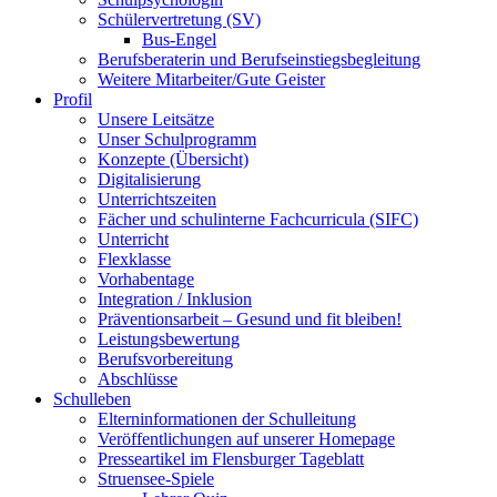
Schülervertretung (SV)
Bus-Engel
Berufsberaterin und Berufseinstiegsbegleitung
Weitere Mitarbeiter/Gute Geister
Profil
Unsere Leitsätze
Unser Schulprogramm
Konzepte (Übersicht)
Digitalisierung
Unterrichtszeiten
Fächer und schulinterne Fachcurricula (SIFC)
Unterricht
Flexklasse
Vorhabentage
Integration / Inklusion
Präventionsarbeit – Gesund und fit bleiben!
Leistungsbewertung
Berufsvorbereitung
Abschlüsse
Schulleben
Elterninformationen der Schulleitung
Veröffentlichungen auf unserer Homepage
Presseartikel im Flensburger Tageblatt
Struensee-Spiele