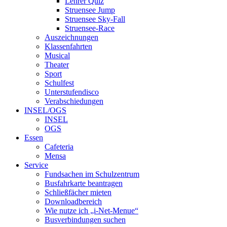
Lehrer Quiz
Struensee Jump
Struensee Sky-Fall
Struensee-Race
Auszeichnungen
Klassenfahrten
Musical
Theater
Sport
Schulfest
Unterstufendisco
Verabschiedungen
INSEL/OGS
INSEL
OGS
Essen
Cafeteria
Mensa
Service
Fundsachen im Schulzentrum
Busfahrkarte beantragen
Schließfächer mieten
Downloadbereich
Wie nutze ich „i-Net-Menue“
Busverbindungen suchen