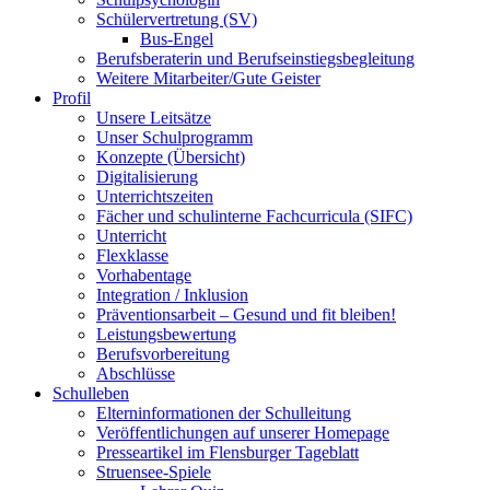
Schülervertretung (SV)
Bus-Engel
Berufsberaterin und Berufseinstiegsbegleitung
Weitere Mitarbeiter/Gute Geister
Profil
Unsere Leitsätze
Unser Schulprogramm
Konzepte (Übersicht)
Digitalisierung
Unterrichtszeiten
Fächer und schulinterne Fachcurricula (SIFC)
Unterricht
Flexklasse
Vorhabentage
Integration / Inklusion
Präventionsarbeit – Gesund und fit bleiben!
Leistungsbewertung
Berufsvorbereitung
Abschlüsse
Schulleben
Elterninformationen der Schulleitung
Veröffentlichungen auf unserer Homepage
Presseartikel im Flensburger Tageblatt
Struensee-Spiele