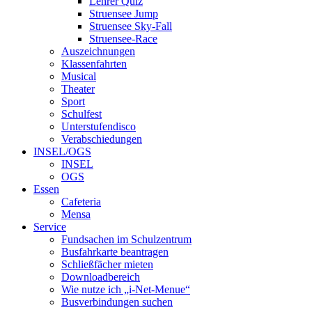
Lehrer Quiz
Struensee Jump
Struensee Sky-Fall
Struensee-Race
Auszeichnungen
Klassenfahrten
Musical
Theater
Sport
Schulfest
Unterstufendisco
Verabschiedungen
INSEL/OGS
INSEL
OGS
Essen
Cafeteria
Mensa
Service
Fundsachen im Schulzentrum
Busfahrkarte beantragen
Schließfächer mieten
Downloadbereich
Wie nutze ich „i-Net-Menue“
Busverbindungen suchen