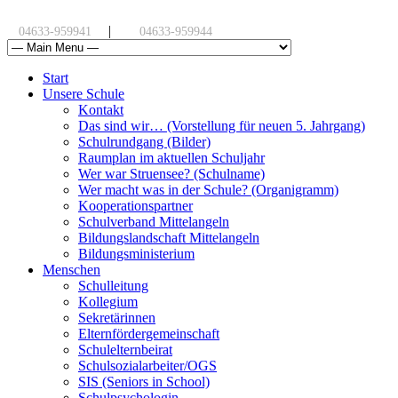
|
04633-959941
04633-959944
Start
Unsere Schule
Kontakt
Das sind wir… (Vorstellung für neuen 5. Jahrgang)
Schulrundgang (Bilder)
Raumplan im aktuellen Schuljahr
Wer war Struensee? (Schulname)
Wer macht was in der Schule? (Organigramm)
Kooperationspartner
Schulverband Mittelangeln
Bildungslandschaft Mittelangeln
Bildungsministerium
Menschen
Schulleitung
Kollegium
Sekretärinnen
Elternfördergemeinschaft
Schulelternbeirat
Schulsozialarbeiter/OGS
SIS (Seniors in School)
Schulpsychologin