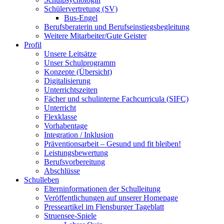
Schülervertretung (SV)
Bus-Engel
Berufsberaterin und Berufseinstiegsbegleitung
Weitere Mitarbeiter/Gute Geister
Profil
Unsere Leitsätze
Unser Schulprogramm
Konzepte (Übersicht)
Digitalisierung
Unterrichtszeiten
Fächer und schulinterne Fachcurricula (SIFC)
Unterricht
Flexklasse
Vorhabentage
Integration / Inklusion
Präventionsarbeit – Gesund und fit bleiben!
Leistungsbewertung
Berufsvorbereitung
Abschlüsse
Schulleben
Elterninformationen der Schulleitung
Veröffentlichungen auf unserer Homepage
Presseartikel im Flensburger Tageblatt
Struensee-Spiele