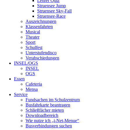
Lehrer Quiz
Struensee Jump
Struensee Sky-Fall
Struensee-Race
Auszeichnungen
Klassenfahrten
Musical
Theater
Sport
Schulfest
Unterstufendisco
Verabschiedungen
INSEL/OGS
INSEL
OGS
Essen
Cafeteria
Mensa
Service
Fundsachen im Schulzentrum
Busfahrkarte beantragen
Schließfächer mieten
Downloadbereich
Wie nutze ich „i-Net-Menue“
Busverbindungen suchen