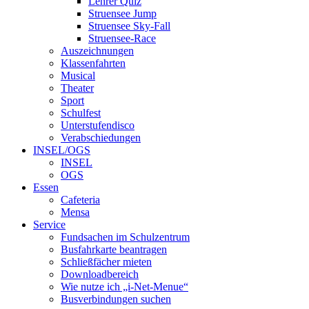
Lehrer Quiz
Struensee Jump
Struensee Sky-Fall
Struensee-Race
Auszeichnungen
Klassenfahrten
Musical
Theater
Sport
Schulfest
Unterstufendisco
Verabschiedungen
INSEL/OGS
INSEL
OGS
Essen
Cafeteria
Mensa
Service
Fundsachen im Schulzentrum
Busfahrkarte beantragen
Schließfächer mieten
Downloadbereich
Wie nutze ich „i-Net-Menue“
Busverbindungen suchen