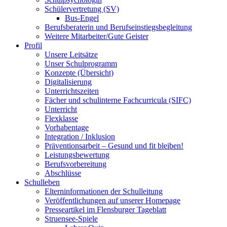
Schülervertretung (SV)
Bus-Engel
Berufsberaterin und Berufseinstiegsbegleitung
Weitere Mitarbeiter/Gute Geister
Profil
Unsere Leitsätze
Unser Schulprogramm
Konzepte (Übersicht)
Digitalisierung
Unterrichtszeiten
Fächer und schulinterne Fachcurricula (SIFC)
Unterricht
Flexklasse
Vorhabentage
Integration / Inklusion
Präventionsarbeit – Gesund und fit bleiben!
Leistungsbewertung
Berufsvorbereitung
Abschlüsse
Schulleben
Elterninformationen der Schulleitung
Veröffentlichungen auf unserer Homepage
Presseartikel im Flensburger Tageblatt
Struensee-Spiele