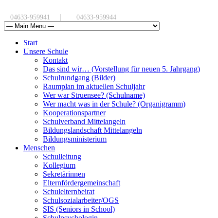
|
04633-959941
04633-959944
Start
Unsere Schule
Kontakt
Das sind wir… (Vorstellung für neuen 5. Jahrgang)
Schulrundgang (Bilder)
Raumplan im aktuellen Schuljahr
Wer war Struensee? (Schulname)
Wer macht was in der Schule? (Organigramm)
Kooperationspartner
Schulverband Mittelangeln
Bildungslandschaft Mittelangeln
Bildungsministerium
Menschen
Schulleitung
Kollegium
Sekretärinnen
Elternfördergemeinschaft
Schulelternbeirat
Schulsozialarbeiter/OGS
SIS (Seniors in School)
Schulpsychologin