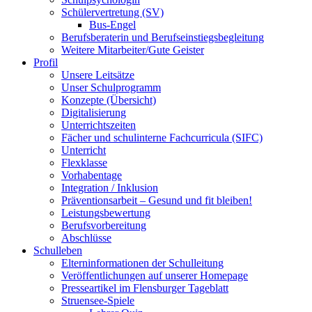
Schülervertretung (SV)
Bus-Engel
Berufsberaterin und Berufseinstiegsbegleitung
Weitere Mitarbeiter/Gute Geister
Profil
Unsere Leitsätze
Unser Schulprogramm
Konzepte (Übersicht)
Digitalisierung
Unterrichtszeiten
Fächer und schulinterne Fachcurricula (SIFC)
Unterricht
Flexklasse
Vorhabentage
Integration / Inklusion
Präventionsarbeit – Gesund und fit bleiben!
Leistungsbewertung
Berufsvorbereitung
Abschlüsse
Schulleben
Elterninformationen der Schulleitung
Veröffentlichungen auf unserer Homepage
Presseartikel im Flensburger Tageblatt
Struensee-Spiele