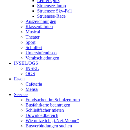
Lehrer Quiz
Struensee Jump
Struensee Sky-Fall
Struensee-Race
Auszeichnungen
Klassenfahrten
Musical
Theater
Sport
Schulfest
Unterstufendisco
Verabschiedungen
INSEL/OGS
INSEL
OGS
Essen
Cafeteria
Mensa
Service
Fundsachen im Schulzentrum
Busfahrkarte beantragen
Schließfächer mieten
Downloadbereich
Wie nutze ich „i-Net-Menue“
Busverbindungen suchen