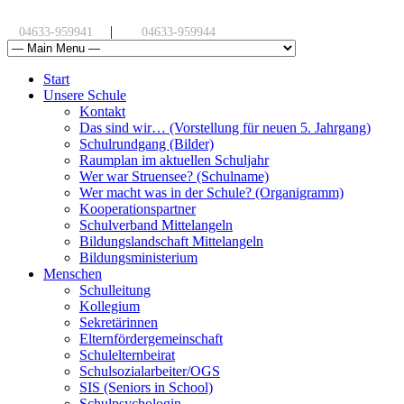
|
04633-959941
04633-959944
Start
Unsere Schule
Kontakt
Das sind wir… (Vorstellung für neuen 5. Jahrgang)
Schulrundgang (Bilder)
Raumplan im aktuellen Schuljahr
Wer war Struensee? (Schulname)
Wer macht was in der Schule? (Organigramm)
Kooperationspartner
Schulverband Mittelangeln
Bildungslandschaft Mittelangeln
Bildungsministerium
Menschen
Schulleitung
Kollegium
Sekretärinnen
Elternfördergemeinschaft
Schulelternbeirat
Schulsozialarbeiter/OGS
SIS (Seniors in School)
Schulpsychologin