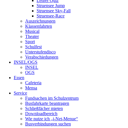
Lehrer Quiz
Struensee Jump
Struensee Sky-Fall
Struensee-Race
Auszeichnungen
Klassenfahrten
Musical
Theater
Sport
Schulfest
Unterstufendisco
Verabschiedungen
INSEL/OGS
INSEL
OGS
Essen
Cafeteria
Mensa
Service
Fundsachen im Schulzentrum
Busfahrkarte beantragen
Schließfächer mieten
Downloadbereich
Wie nutze ich „i-Net-Menue“
Busverbindungen suchen