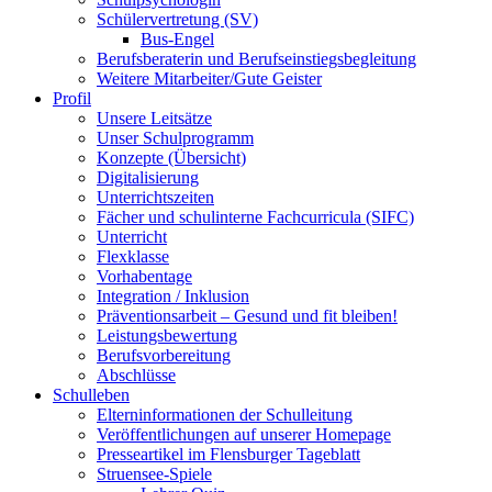
Schülervertretung (SV)
Bus-Engel
Berufsberaterin und Berufseinstiegsbegleitung
Weitere Mitarbeiter/Gute Geister
Profil
Unsere Leitsätze
Unser Schulprogramm
Konzepte (Übersicht)
Digitalisierung
Unterrichtszeiten
Fächer und schulinterne Fachcurricula (SIFC)
Unterricht
Flexklasse
Vorhabentage
Integration / Inklusion
Präventionsarbeit – Gesund und fit bleiben!
Leistungsbewertung
Berufsvorbereitung
Abschlüsse
Schulleben
Elterninformationen der Schulleitung
Veröffentlichungen auf unserer Homepage
Presseartikel im Flensburger Tageblatt
Struensee-Spiele