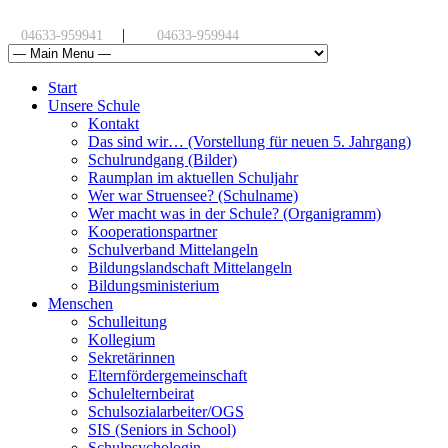
|
04633-959941
04633-959944
Start
Unsere Schule
Kontakt
Das sind wir… (Vorstellung für neuen 5. Jahrgang)
Schulrundgang (Bilder)
Raumplan im aktuellen Schuljahr
Wer war Struensee? (Schulname)
Wer macht was in der Schule? (Organigramm)
Kooperationspartner
Schulverband Mittelangeln
Bildungslandschaft Mittelangeln
Bildungsministerium
Menschen
Schulleitung
Kollegium
Sekretärinnen
Elternfördergemeinschaft
Schulelternbeirat
Schulsozialarbeiter/OGS
SIS (Seniors in School)
Schulpsychologin