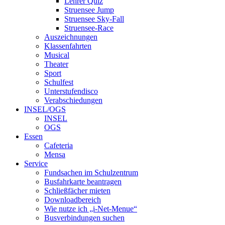
Lehrer Quiz
Struensee Jump
Struensee Sky-Fall
Struensee-Race
Auszeichnungen
Klassenfahrten
Musical
Theater
Sport
Schulfest
Unterstufendisco
Verabschiedungen
INSEL/OGS
INSEL
OGS
Essen
Cafeteria
Mensa
Service
Fundsachen im Schulzentrum
Busfahrkarte beantragen
Schließfächer mieten
Downloadbereich
Wie nutze ich „i-Net-Menue“
Busverbindungen suchen