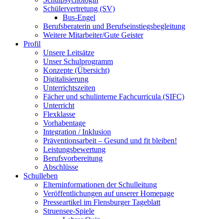
Schülervertretung (SV)
Bus-Engel
Berufsberaterin und Berufseinstiegsbegleitung
Weitere Mitarbeiter/Gute Geister
Profil
Unsere Leitsätze
Unser Schulprogramm
Konzepte (Übersicht)
Digitalisierung
Unterrichtszeiten
Fächer und schulinterne Fachcurricula (SIFC)
Unterricht
Flexklasse
Vorhabentage
Integration / Inklusion
Präventionsarbeit – Gesund und fit bleiben!
Leistungsbewertung
Berufsvorbereitung
Abschlüsse
Schulleben
Elterninformationen der Schulleitung
Veröffentlichungen auf unserer Homepage
Presseartikel im Flensburger Tageblatt
Struensee-Spiele