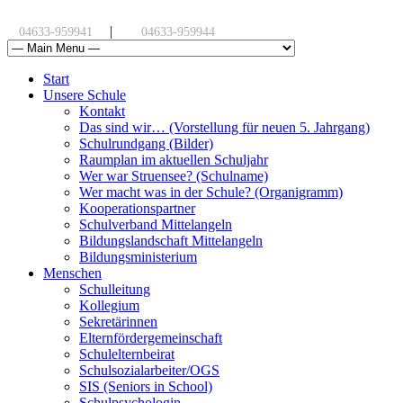
|
04633-959941
04633-959944
Start
Unsere Schule
Kontakt
Das sind wir… (Vorstellung für neuen 5. Jahrgang)
Schulrundgang (Bilder)
Raumplan im aktuellen Schuljahr
Wer war Struensee? (Schulname)
Wer macht was in der Schule? (Organigramm)
Kooperationspartner
Schulverband Mittelangeln
Bildungslandschaft Mittelangeln
Bildungsministerium
Menschen
Schulleitung
Kollegium
Sekretärinnen
Elternfördergemeinschaft
Schulelternbeirat
Schulsozialarbeiter/OGS
SIS (Seniors in School)
Schulpsychologin