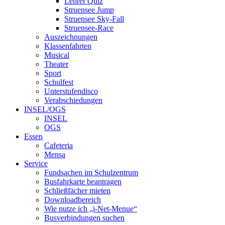
Lehrer Quiz
Struensee Jump
Struensee Sky-Fall
Struensee-Race
Auszeichnungen
Klassenfahrten
Musical
Theater
Sport
Schulfest
Unterstufendisco
Verabschiedungen
INSEL/OGS
INSEL
OGS
Essen
Cafeteria
Mensa
Service
Fundsachen im Schulzentrum
Busfahrkarte beantragen
Schließfächer mieten
Downloadbereich
Wie nutze ich „i-Net-Menue“
Busverbindungen suchen