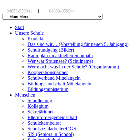
|
04633-959941
04633-959944
Start
Unsere Schule
Kontakt
Das sind wir… (Vorstellung für neuen 5. Jahrgang)
Schulrundgang (Bilder)
Raumplan im aktuellen Schuljahr
Wer war Struensee? (Schulname)
Wer macht was in der Schule? (Organigramm)
Kooperationspartner
Schulverband Mittelangeln
Bildungslandschaft Mittelangeln
Bildungsministerium
Menschen
Schulleitung
Kollegium
Sekretärinnen
Elternfördergemeinschaft
Schulelternbeirat
Schulsozialarbeiter/OGS
SIS (Seniors in School)
Schulpsychologin