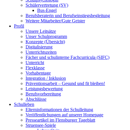
Schülervertretung (SV)
Bus-Engel
Berufsberaterin und Berufseinstiegsbegleitung
Weitere Mitarbeiter/Gute Geister
Profil
Unsere Leitsätze
Unser Schulprogramm
Konzepte (Übersicht)
Digitalisierung
Unterrichtszeiten
Fächer und schulinterne Fachcurricula (SIFC)
Unterricht
Flexklasse
Vorhabentage
Integration / Inklusion
Präventionsarbeit – Gesund und fit bleiben!
Leistungsbewertung
Berufsvorbereitung
Abschlüsse
Schulleben
Elterninformationen der Schulleitung
Veröffentlichungen auf unserer Homepage
Presseartikel im Flensburger Tageblatt
Struensee-Spiele