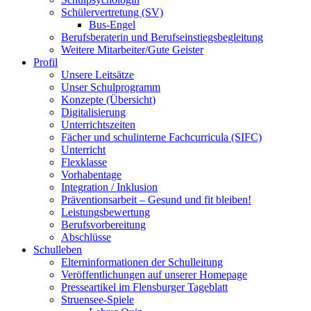
Schülervertretung (SV)
Bus-Engel
Berufsberaterin und Berufseinstiegsbegleitung
Weitere Mitarbeiter/Gute Geister
Profil
Unsere Leitsätze
Unser Schulprogramm
Konzepte (Übersicht)
Digitalisierung
Unterrichtszeiten
Fächer und schulinterne Fachcurricula (SIFC)
Unterricht
Flexklasse
Vorhabentage
Integration / Inklusion
Präventionsarbeit – Gesund und fit bleiben!
Leistungsbewertung
Berufsvorbereitung
Abschlüsse
Schulleben
Elterninformationen der Schulleitung
Veröffentlichungen auf unserer Homepage
Presseartikel im Flensburger Tageblatt
Struensee-Spiele