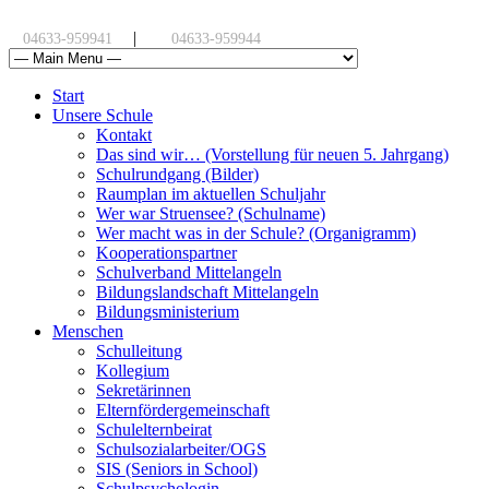
|
04633-959941
04633-959944
Start
Unsere Schule
Kontakt
Das sind wir… (Vorstellung für neuen 5. Jahrgang)
Schulrundgang (Bilder)
Raumplan im aktuellen Schuljahr
Wer war Struensee? (Schulname)
Wer macht was in der Schule? (Organigramm)
Kooperationspartner
Schulverband Mittelangeln
Bildungslandschaft Mittelangeln
Bildungsministerium
Menschen
Schulleitung
Kollegium
Sekretärinnen
Elternfördergemeinschaft
Schulelternbeirat
Schulsozialarbeiter/OGS
SIS (Seniors in School)
Schulpsychologin