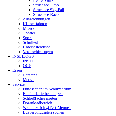
Lehrer Quiz
Struensee Jump
Struensee Sky-Fall
Struensee-Race
Auszeichnungen
Klassenfahrten
Musical
Theater
Sport
Schulfest
Unterstufendisco
Verabschiedungen
INSEL/OGS
INSEL
OGS
Essen
Cafeteria
Mensa
Service
Fundsachen im Schulzentrum
Busfahrkarte beantragen
Schließfächer mieten
Downloadbereich
Wie nutze ich „i-Net-Menue“
Busverbindungen suchen