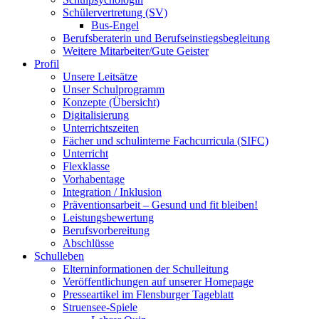
Schülervertretung (SV)
Bus-Engel
Berufsberaterin und Berufseinstiegsbegleitung
Weitere Mitarbeiter/Gute Geister
Profil
Unsere Leitsätze
Unser Schulprogramm
Konzepte (Übersicht)
Digitalisierung
Unterrichtszeiten
Fächer und schulinterne Fachcurricula (SIFC)
Unterricht
Flexklasse
Vorhabentage
Integration / Inklusion
Präventionsarbeit – Gesund und fit bleiben!
Leistungsbewertung
Berufsvorbereitung
Abschlüsse
Schulleben
Elterninformationen der Schulleitung
Veröffentlichungen auf unserer Homepage
Presseartikel im Flensburger Tageblatt
Struensee-Spiele