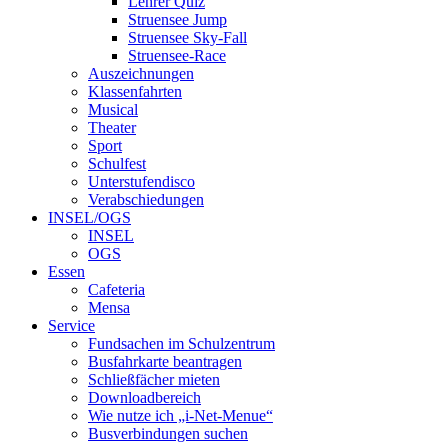
Lehrer Quiz
Struensee Jump
Struensee Sky-Fall
Struensee-Race
Auszeichnungen
Klassenfahrten
Musical
Theater
Sport
Schulfest
Unterstufendisco
Verabschiedungen
INSEL/OGS
INSEL
OGS
Essen
Cafeteria
Mensa
Service
Fundsachen im Schulzentrum
Busfahrkarte beantragen
Schließfächer mieten
Downloadbereich
Wie nutze ich „i-Net-Menue“
Busverbindungen suchen