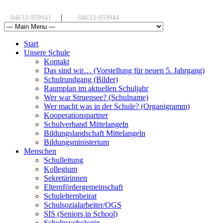
|
04633-959941
04633-959944
Start
Unsere Schule
Kontakt
Das sind wir… (Vorstellung für neuen 5. Jahrgang)
Schulrundgang (Bilder)
Raumplan im aktuellen Schuljahr
Wer war Struensee? (Schulname)
Wer macht was in der Schule? (Organigramm)
Kooperationspartner
Schulverband Mittelangeln
Bildungslandschaft Mittelangeln
Bildungsministerium
Menschen
Schulleitung
Kollegium
Sekretärinnen
Elternfördergemeinschaft
Schulelternbeirat
Schulsozialarbeiter/OGS
SIS (Seniors in School)
Schulpsychologin