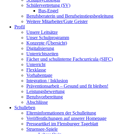
Schülervertretung (SV)
Bus-Engel
Berufsberaterin und Berufseinstiegsbegleitung
Weitere Mitarbeiter/Gute Geister
Profil
Unsere Leitsätze
Unser Schulprogramm
Konzepte (Übersicht)
Digitalisierung
Unterrichtszeiten
Fächer und schulinterne Fachcurricula (SIFC)
Unterricht
Flexklasse
Vorhabentage
Integration / Inklusion
Präventionsarbeit – Gesund und fit bleiben!
Leistungsbewertung
Berufsvorbereitung
Abschlüsse
Schulleben
Elterninformationen der Schulleitung
Veröffentlichungen auf unserer Homepage
Presseartikel im Flensburger Tageblatt
Struensee-Spiele