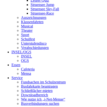
Lehrer Quiz
Struensee Jump
Struensee Sky-Fall
Struensee-Race
Auszeichnungen
Klassenfahrten
Musical
Theater
Sport
Schulfest
Unterstufendisco
Verabschiedungen
INSEL/OGS
INSEL
OGS
Essen
Cafeteria
Mensa
Service
Fundsachen im Schulzentrum
Busfahrkarte beantragen
Schließfächer mieten
Downloadbereich
Wie nutze ich „i-Net-Menue“
Busverbindungen suchen