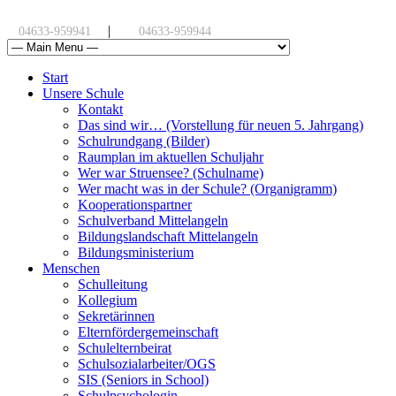
|
04633-959941
04633-959944
Start
Unsere Schule
Kontakt
Das sind wir… (Vorstellung für neuen 5. Jahrgang)
Schulrundgang (Bilder)
Raumplan im aktuellen Schuljahr
Wer war Struensee? (Schulname)
Wer macht was in der Schule? (Organigramm)
Kooperationspartner
Schulverband Mittelangeln
Bildungslandschaft Mittelangeln
Bildungsministerium
Menschen
Schulleitung
Kollegium
Sekretärinnen
Elternfördergemeinschaft
Schulelternbeirat
Schulsozialarbeiter/OGS
SIS (Seniors in School)
Schulpsychologin