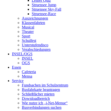
Lehrer Quiz
Struensee Jump
Struensee Sky-Fall
Struensee-Race
Auszeichnungen
Klassenfahrten
Musical
Theater
Sport
Schulfest
Unterstufendisco
Verabschiedungen
INSEL/OGS
INSEL
OGS
Essen
Cafeteria
Mensa
Service
Fundsachen im Schulzentrum
Busfahrkarte beantragen
Schließfächer mieten
Downloadbereich
Wie nutze ich „i-Net-Menue“
Busverbindungen suchen