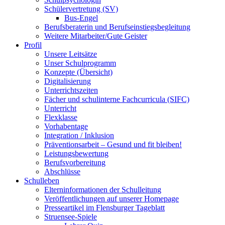
Schülervertretung (SV)
Bus-Engel
Berufsberaterin und Berufseinstiegsbegleitung
Weitere Mitarbeiter/Gute Geister
Profil
Unsere Leitsätze
Unser Schulprogramm
Konzepte (Übersicht)
Digitalisierung
Unterrichtszeiten
Fächer und schulinterne Fachcurricula (SIFC)
Unterricht
Flexklasse
Vorhabentage
Integration / Inklusion
Präventionsarbeit – Gesund und fit bleiben!
Leistungsbewertung
Berufsvorbereitung
Abschlüsse
Schulleben
Elterninformationen der Schulleitung
Veröffentlichungen auf unserer Homepage
Presseartikel im Flensburger Tageblatt
Struensee-Spiele