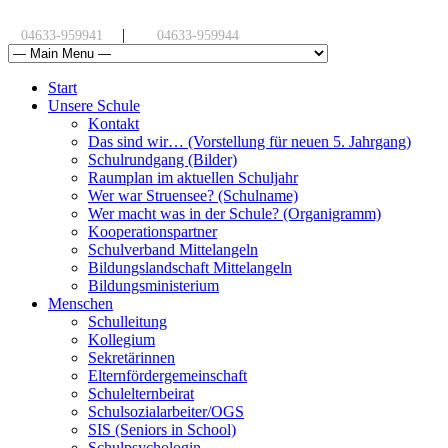
|
04633-959941
04633-959944
Start
Unsere Schule
Kontakt
Das sind wir… (Vorstellung für neuen 5. Jahrgang)
Schulrundgang (Bilder)
Raumplan im aktuellen Schuljahr
Wer war Struensee? (Schulname)
Wer macht was in der Schule? (Organigramm)
Kooperationspartner
Schulverband Mittelangeln
Bildungslandschaft Mittelangeln
Bildungsministerium
Menschen
Schulleitung
Kollegium
Sekretärinnen
Elternfördergemeinschaft
Schulelternbeirat
Schulsozialarbeiter/OGS
SIS (Seniors in School)
Schulpsychologin