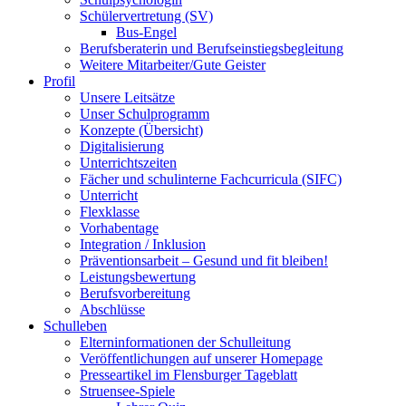
Schülervertretung (SV)
Bus-Engel
Berufsberaterin und Berufseinstiegsbegleitung
Weitere Mitarbeiter/Gute Geister
Profil
Unsere Leitsätze
Unser Schulprogramm
Konzepte (Übersicht)
Digitalisierung
Unterrichtszeiten
Fächer und schulinterne Fachcurricula (SIFC)
Unterricht
Flexklasse
Vorhabentage
Integration / Inklusion
Präventionsarbeit – Gesund und fit bleiben!
Leistungsbewertung
Berufsvorbereitung
Abschlüsse
Schulleben
Elterninformationen der Schulleitung
Veröffentlichungen auf unserer Homepage
Presseartikel im Flensburger Tageblatt
Struensee-Spiele