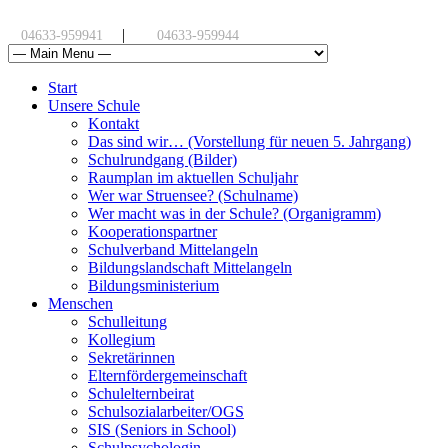
|
04633-959941
04633-959944
Start
Unsere Schule
Kontakt
Das sind wir… (Vorstellung für neuen 5. Jahrgang)
Schulrundgang (Bilder)
Raumplan im aktuellen Schuljahr
Wer war Struensee? (Schulname)
Wer macht was in der Schule? (Organigramm)
Kooperationspartner
Schulverband Mittelangeln
Bildungslandschaft Mittelangeln
Bildungsministerium
Menschen
Schulleitung
Kollegium
Sekretärinnen
Elternfördergemeinschaft
Schulelternbeirat
Schulsozialarbeiter/OGS
SIS (Seniors in School)
Schulpsychologin