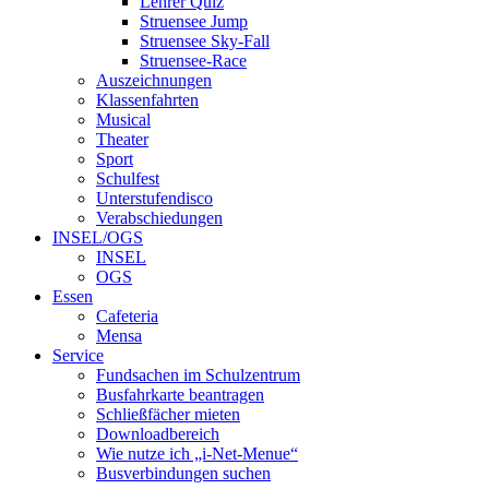
Lehrer Quiz
Struensee Jump
Struensee Sky-Fall
Struensee-Race
Auszeichnungen
Klassenfahrten
Musical
Theater
Sport
Schulfest
Unterstufendisco
Verabschiedungen
INSEL/OGS
INSEL
OGS
Essen
Cafeteria
Mensa
Service
Fundsachen im Schulzentrum
Busfahrkarte beantragen
Schließfächer mieten
Downloadbereich
Wie nutze ich „i-Net-Menue“
Busverbindungen suchen