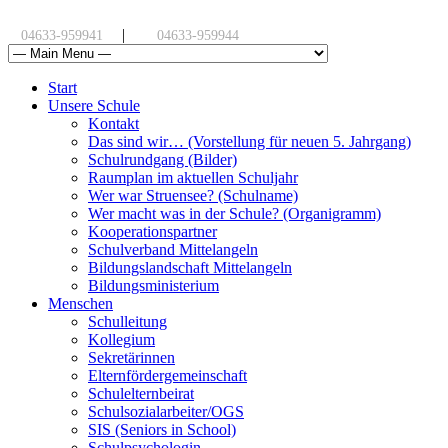
|
04633-959941
04633-959944
Start
Unsere Schule
Kontakt
Das sind wir… (Vorstellung für neuen 5. Jahrgang)
Schulrundgang (Bilder)
Raumplan im aktuellen Schuljahr
Wer war Struensee? (Schulname)
Wer macht was in der Schule? (Organigramm)
Kooperationspartner
Schulverband Mittelangeln
Bildungslandschaft Mittelangeln
Bildungsministerium
Menschen
Schulleitung
Kollegium
Sekretärinnen
Elternfördergemeinschaft
Schulelternbeirat
Schulsozialarbeiter/OGS
SIS (Seniors in School)
Schulpsychologin