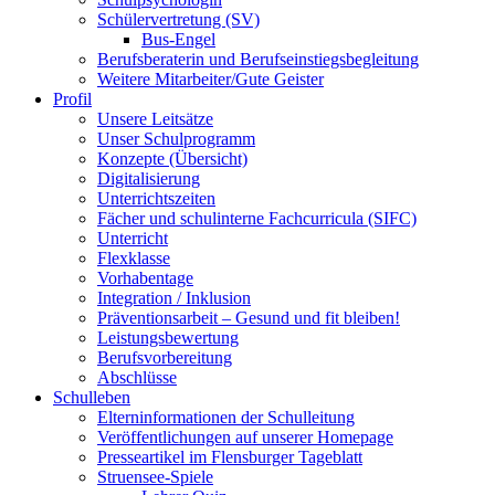
Schülervertretung (SV)
Bus-Engel
Berufsberaterin und Berufseinstiegsbegleitung
Weitere Mitarbeiter/Gute Geister
Profil
Unsere Leitsätze
Unser Schulprogramm
Konzepte (Übersicht)
Digitalisierung
Unterrichtszeiten
Fächer und schulinterne Fachcurricula (SIFC)
Unterricht
Flexklasse
Vorhabentage
Integration / Inklusion
Präventionsarbeit – Gesund und fit bleiben!
Leistungsbewertung
Berufsvorbereitung
Abschlüsse
Schulleben
Elterninformationen der Schulleitung
Veröffentlichungen auf unserer Homepage
Presseartikel im Flensburger Tageblatt
Struensee-Spiele