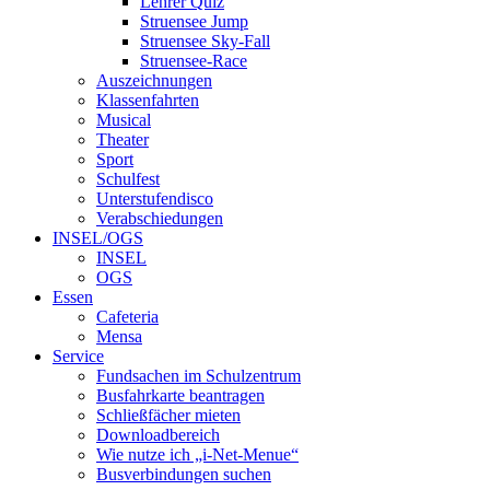
Lehrer Quiz
Struensee Jump
Struensee Sky-Fall
Struensee-Race
Auszeichnungen
Klassenfahrten
Musical
Theater
Sport
Schulfest
Unterstufendisco
Verabschiedungen
INSEL/OGS
INSEL
OGS
Essen
Cafeteria
Mensa
Service
Fundsachen im Schulzentrum
Busfahrkarte beantragen
Schließfächer mieten
Downloadbereich
Wie nutze ich „i-Net-Menue“
Busverbindungen suchen