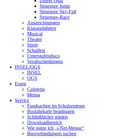
Lehrer Quiz
Struensee Jump
Struensee Sky-Fall
Struensee-Race
Auszeichnungen
Klassenfahrten
Musical
Theater
Sport
Schulfest
Unterstufendisco
Verabschiedungen
INSEL/OGS
INSEL
OGS
Essen
Cafeteria
Mensa
Service
Fundsachen im Schulzentrum
Busfahrkarte beantragen
Schließfächer mieten
Downloadbereich
Wie nutze ich „i-Net-Menue“
Busverbindungen suchen