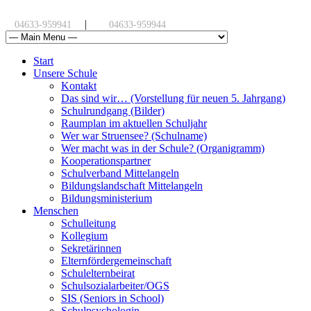
|
04633-959941
04633-959944
Start
Unsere Schule
Kontakt
Das sind wir… (Vorstellung für neuen 5. Jahrgang)
Schulrundgang (Bilder)
Raumplan im aktuellen Schuljahr
Wer war Struensee? (Schulname)
Wer macht was in der Schule? (Organigramm)
Kooperationspartner
Schulverband Mittelangeln
Bildungslandschaft Mittelangeln
Bildungsministerium
Menschen
Schulleitung
Kollegium
Sekretärinnen
Elternfördergemeinschaft
Schulelternbeirat
Schulsozialarbeiter/OGS
SIS (Seniors in School)
Schulpsychologin