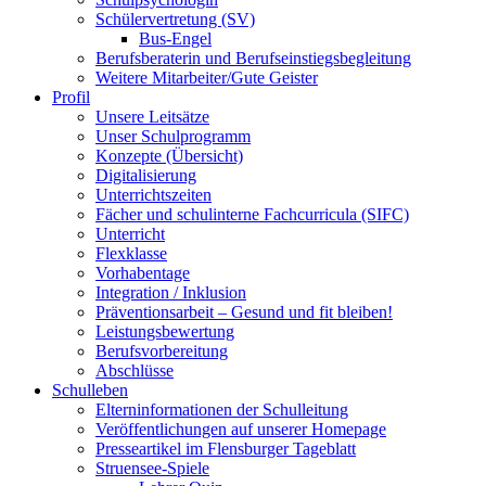
Schülervertretung (SV)
Bus-Engel
Berufsberaterin und Berufseinstiegsbegleitung
Weitere Mitarbeiter/Gute Geister
Profil
Unsere Leitsätze
Unser Schulprogramm
Konzepte (Übersicht)
Digitalisierung
Unterrichtszeiten
Fächer und schulinterne Fachcurricula (SIFC)
Unterricht
Flexklasse
Vorhabentage
Integration / Inklusion
Präventionsarbeit – Gesund und fit bleiben!
Leistungsbewertung
Berufsvorbereitung
Abschlüsse
Schulleben
Elterninformationen der Schulleitung
Veröffentlichungen auf unserer Homepage
Presseartikel im Flensburger Tageblatt
Struensee-Spiele