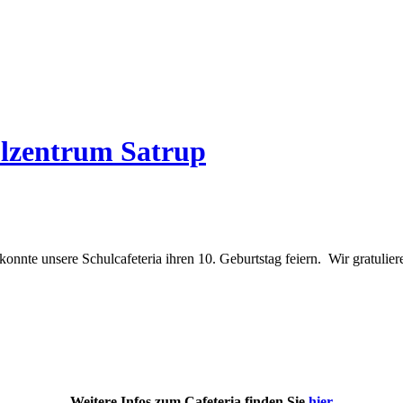
ulzentrum Satrup
onnte unsere Schulcafeteria ihren 10. Geburtstag feiern. Wir gratuliere
Weitere Infos zum Cafeteria finden Sie
hier