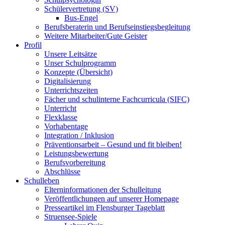
Schülervertretung (SV)
Bus-Engel
Berufsberaterin und Berufseinstiegsbegleitung
Weitere Mitarbeiter/Gute Geister
Profil
Unsere Leitsätze
Unser Schulprogramm
Konzepte (Übersicht)
Digitalisierung
Unterrichtszeiten
Fächer und schulinterne Fachcurricula (SIFC)
Unterricht
Flexklasse
Vorhabentage
Integration / Inklusion
Präventionsarbeit – Gesund und fit bleiben!
Leistungsbewertung
Berufsvorbereitung
Abschlüsse
Schulleben
Elterninformationen der Schulleitung
Veröffentlichungen auf unserer Homepage
Presseartikel im Flensburger Tageblatt
Struensee-Spiele