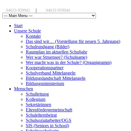
|
04633-959941
04633-959944
Start
Unsere Schule
Kontakt
Das sind wir… (Vorstellung für neuen 5. Jahrgang)
Schulrundgang (Bilder)
Raumplan im aktuellen Schuljahr
Wer war Struensee? (Schulname)
Wer macht was in der Schule? (Organigramm)
Kooperationspartner
Schulverband Mittelangeln
Bildungslandschaft Mittelangeln
Bildungsministerium
Menschen
Schulleitung
Kollegium
Sekretärinnen
Elternfördergemeinschaft
Schulelternbeirat
Schulsozialarbeiter/OGS
SIS (Seniors in School)
Schulpsychologin