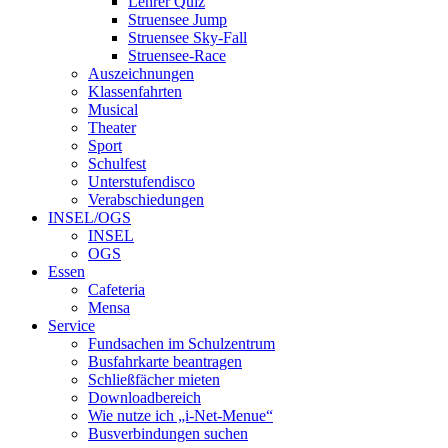
Lehrer Quiz
Struensee Jump
Struensee Sky-Fall
Struensee-Race
Auszeichnungen
Klassenfahrten
Musical
Theater
Sport
Schulfest
Unterstufendisco
Verabschiedungen
INSEL/OGS
INSEL
OGS
Essen
Cafeteria
Mensa
Service
Fundsachen im Schulzentrum
Busfahrkarte beantragen
Schließfächer mieten
Downloadbereich
Wie nutze ich „i-Net-Menue“
Busverbindungen suchen