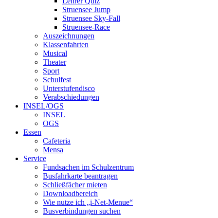
Lehrer Quiz
Struensee Jump
Struensee Sky-Fall
Struensee-Race
Auszeichnungen
Klassenfahrten
Musical
Theater
Sport
Schulfest
Unterstufendisco
Verabschiedungen
INSEL/OGS
INSEL
OGS
Essen
Cafeteria
Mensa
Service
Fundsachen im Schulzentrum
Busfahrkarte beantragen
Schließfächer mieten
Downloadbereich
Wie nutze ich „i-Net-Menue“
Busverbindungen suchen