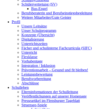
Schülervertretung (SV)
Bus-Engel
Berufsberaterin und Berufseinstiegsbegleitung
Weitere Mitarbeiter/Gute Geister
Profil
Unsere Leitsätze
Unser Schulprogramm
Konzepte (Übersicht)
Digitalisierung
Unterrichtszeiten
Fächer und schulinterne Fachcurricula (SIFC)
Unterricht
Flexklasse
Vorhabentage
Integration / Inklusion
Präventionsarbeit – Gesund und fit bleiben!
Leistungsbewertung
Berufsvorbereitung
Abschlüsse
Schulleben
Elterninformationen der Schulleitung
Veröffentlichungen auf unserer Homepage
Presseartikel im Flensburger Tageblatt
Struensee-Spiele