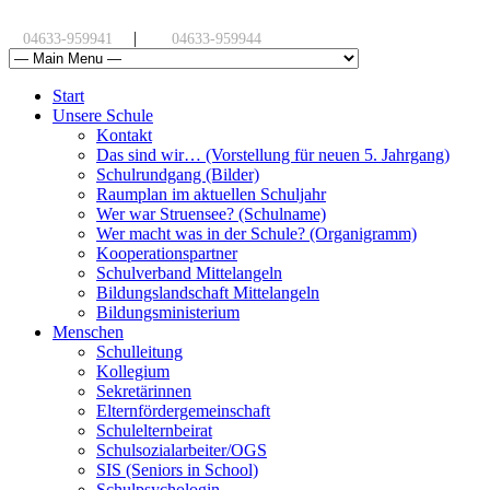
|
04633-959941
04633-959944
Start
Unsere Schule
Kontakt
Das sind wir… (Vorstellung für neuen 5. Jahrgang)
Schulrundgang (Bilder)
Raumplan im aktuellen Schuljahr
Wer war Struensee? (Schulname)
Wer macht was in der Schule? (Organigramm)
Kooperationspartner
Schulverband Mittelangeln
Bildungslandschaft Mittelangeln
Bildungsministerium
Menschen
Schulleitung
Kollegium
Sekretärinnen
Elternfördergemeinschaft
Schulelternbeirat
Schulsozialarbeiter/OGS
SIS (Seniors in School)
Schulpsychologin