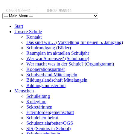
|
04633-959941
04633-959944
Start
Unsere Schule
Kontakt
Das sind wir… (Vorstellung für neuen 5. Jahrgang)
Schulrundgang (Bilder)
Raumplan im aktuellen Schuljahr
Wer war Struensee? (Schulname)
Wer macht was in der Schule? (Organigramm)
Kooperationspartner
Schulverband Mittelangeln
Bildungslandschaft Mittelangeln
Bildungsministerium
Menschen
Schulleitung
Kollegium
Sekretärinnen
Elternfördergemeinschaft
Schulelternbeirat
Schulsozialarbeiter/OGS
SIS (Seniors in School)
Schulpsychologin