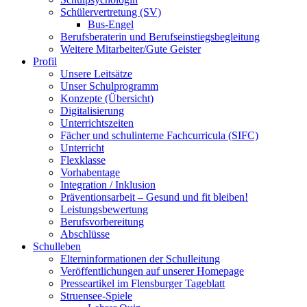
Schülervertretung (SV)
Bus-Engel
Berufsberaterin und Berufseinstiegsbegleitung
Weitere Mitarbeiter/Gute Geister
Profil
Unsere Leitsätze
Unser Schulprogramm
Konzepte (Übersicht)
Digitalisierung
Unterrichtszeiten
Fächer und schulinterne Fachcurricula (SIFC)
Unterricht
Flexklasse
Vorhabentage
Integration / Inklusion
Präventionsarbeit – Gesund und fit bleiben!
Leistungsbewertung
Berufsvorbereitung
Abschlüsse
Schulleben
Elterninformationen der Schulleitung
Veröffentlichungen auf unserer Homepage
Presseartikel im Flensburger Tageblatt
Struensee-Spiele