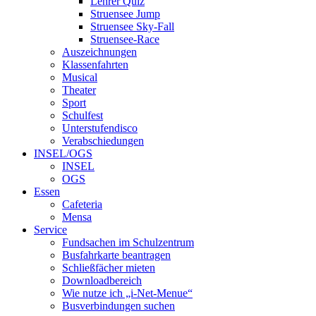
Lehrer Quiz
Struensee Jump
Struensee Sky-Fall
Struensee-Race
Auszeichnungen
Klassenfahrten
Musical
Theater
Sport
Schulfest
Unterstufendisco
Verabschiedungen
INSEL/OGS
INSEL
OGS
Essen
Cafeteria
Mensa
Service
Fundsachen im Schulzentrum
Busfahrkarte beantragen
Schließfächer mieten
Downloadbereich
Wie nutze ich „i-Net-Menue“
Busverbindungen suchen