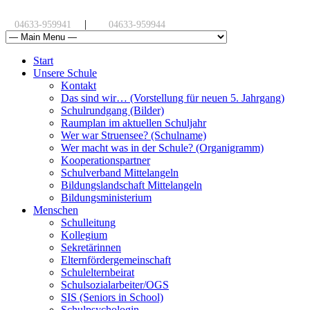
|
04633-959941
04633-959944
Start
Unsere Schule
Kontakt
Das sind wir… (Vorstellung für neuen 5. Jahrgang)
Schulrundgang (Bilder)
Raumplan im aktuellen Schuljahr
Wer war Struensee? (Schulname)
Wer macht was in der Schule? (Organigramm)
Kooperationspartner
Schulverband Mittelangeln
Bildungslandschaft Mittelangeln
Bildungsministerium
Menschen
Schulleitung
Kollegium
Sekretärinnen
Elternfördergemeinschaft
Schulelternbeirat
Schulsozialarbeiter/OGS
SIS (Seniors in School)
Schulpsychologin