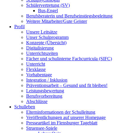
Schülervertretung (SV)
Bus-Engel
Berufsberaterin und Berufseinstiegsbegleitung
Weitere Mitarbeiter/Gute Geister
Profil
Unsere Leitsätze
Unser Schulprogramm
Konzepte (Übersicht)
Digitalisierung
Unterrichtszeiten
Fächer und schulinterne Fachcurricula (SIFC)
Unterricht
Flexklasse
Vorhabentage
Integration / Inklusion
Präventionsarbeit – Gesund und fit bleiben!
Leistungsbewertung
Berufsvorbereitung
Abschlüsse
Schulleben
Elterninformationen der Schulleitung
Veröffentlichungen auf unserer Homepage
Presseartikel im Flensburger Tageblatt
Struensee-Spiele