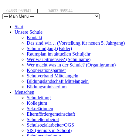
|
04633-959941
04633-959944
Start
Unsere Schule
Kontakt
Das sind wir… (Vorstellung für neuen 5. Jahrgang)
Schulrundgang (Bilder)
Raumplan im aktuellen Schuljahr
Wer war Struensee? (Schulname)
Wer macht was in der Schule? (Organigramm)
Kooperationspartner
Schulverband Mittelangeln
Bildungslandschaft Mittelangeln
Bildungsministerium
Menschen
Schulleitung
Kollegium
Sekretärinnen
Elternfördergemeinschaft
Schulelternbeirat
Schulsozialarbeiter/OGS
SIS (Seniors in School)
Schulpsychologin