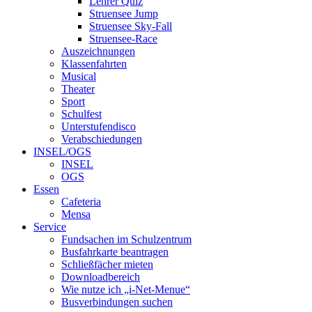
Lehrer Quiz
Struensee Jump
Struensee Sky-Fall
Struensee-Race
Auszeichnungen
Klassenfahrten
Musical
Theater
Sport
Schulfest
Unterstufendisco
Verabschiedungen
INSEL/OGS
INSEL
OGS
Essen
Cafeteria
Mensa
Service
Fundsachen im Schulzentrum
Busfahrkarte beantragen
Schließfächer mieten
Downloadbereich
Wie nutze ich „i-Net-Menue“
Busverbindungen suchen