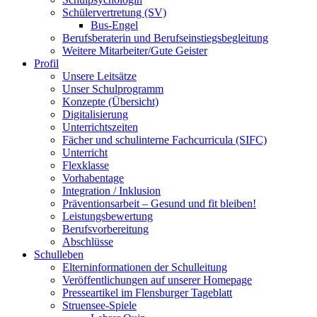
Schülervertretung (SV)
Bus-Engel
Berufsberaterin und Berufseinstiegsbegleitung
Weitere Mitarbeiter/Gute Geister
Profil
Unsere Leitsätze
Unser Schulprogramm
Konzepte (Übersicht)
Digitalisierung
Unterrichtszeiten
Fächer und schulinterne Fachcurricula (SIFC)
Unterricht
Flexklasse
Vorhabentage
Integration / Inklusion
Präventionsarbeit – Gesund und fit bleiben!
Leistungsbewertung
Berufsvorbereitung
Abschlüsse
Schulleben
Elterninformationen der Schulleitung
Veröffentlichungen auf unserer Homepage
Presseartikel im Flensburger Tageblatt
Struensee-Spiele