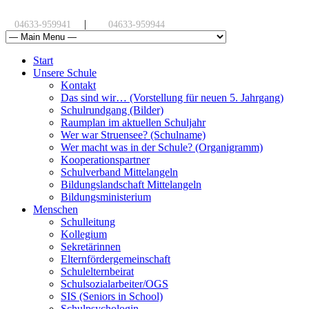
|
04633-959941
04633-959944
Start
Unsere Schule
Kontakt
Das sind wir… (Vorstellung für neuen 5. Jahrgang)
Schulrundgang (Bilder)
Raumplan im aktuellen Schuljahr
Wer war Struensee? (Schulname)
Wer macht was in der Schule? (Organigramm)
Kooperationspartner
Schulverband Mittelangeln
Bildungslandschaft Mittelangeln
Bildungsministerium
Menschen
Schulleitung
Kollegium
Sekretärinnen
Elternfördergemeinschaft
Schulelternbeirat
Schulsozialarbeiter/OGS
SIS (Seniors in School)
Schulpsychologin