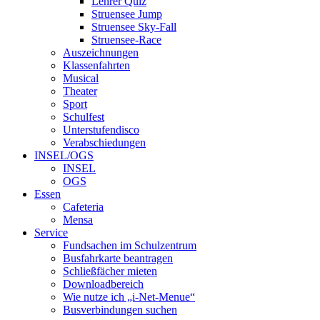
Lehrer Quiz
Struensee Jump
Struensee Sky-Fall
Struensee-Race
Auszeichnungen
Klassenfahrten
Musical
Theater
Sport
Schulfest
Unterstufendisco
Verabschiedungen
INSEL/OGS
INSEL
OGS
Essen
Cafeteria
Mensa
Service
Fundsachen im Schulzentrum
Busfahrkarte beantragen
Schließfächer mieten
Downloadbereich
Wie nutze ich „i-Net-Menue“
Busverbindungen suchen