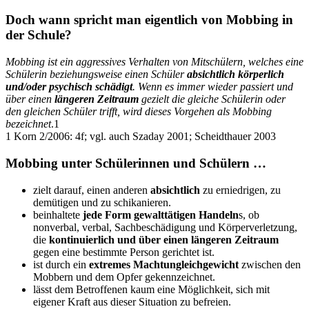
Doch wann spricht man eigentlich von Mobbing in
der Schule?
Mobbing ist ein aggressives Verhalten von Mitschülern, welches eine
Schülerin beziehungsweise einen Schüler
absichtlich körperlich
und/oder psychisch schädigt
. Wenn es immer wieder passiert und
über einen
längeren Zeitraum
gezielt die gleiche Schülerin oder
den gleichen Schüler trifft, wird dieses Vorgehen als Mobbing
bezeichnet
.1
1 Korn 2/2006: 4f; vgl. auch Szaday 2001; Scheidthauer 2003
Mobbing unter Schülerinnen und Schülern …
zielt darauf, einen anderen
absichtlich
zu erniedrigen, zu
demütigen und zu schikanieren.
beinhaltete
jede Form gewalttätigen Handeln
s, ob
nonverbal, verbal, Sachbeschädigung und Körperverletzung,
die
kontinuierlich und über einen längeren Zeitraum
gegen eine bestimmte Person gerichtet ist.
ist durch ein
extremes Machtungleichgewicht
zwischen den
Mobbern und dem Opfer gekennzeichnet.
lässt dem Betroffenen kaum eine Möglichkeit, sich mit
eigener Kraft aus dieser Situation zu befreien.