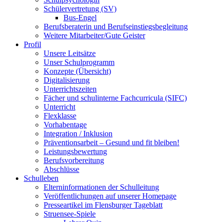
Schülervertretung (SV)
Bus-Engel
Berufsberaterin und Berufseinstiegsbegleitung
Weitere Mitarbeiter/Gute Geister
Profil
Unsere Leitsätze
Unser Schulprogramm
Konzepte (Übersicht)
Digitalisierung
Unterrichtszeiten
Fächer und schulinterne Fachcurricula (SIFC)
Unterricht
Flexklasse
Vorhabentage
Integration / Inklusion
Präventionsarbeit – Gesund und fit bleiben!
Leistungsbewertung
Berufsvorbereitung
Abschlüsse
Schulleben
Elterninformationen der Schulleitung
Veröffentlichungen auf unserer Homepage
Presseartikel im Flensburger Tageblatt
Struensee-Spiele