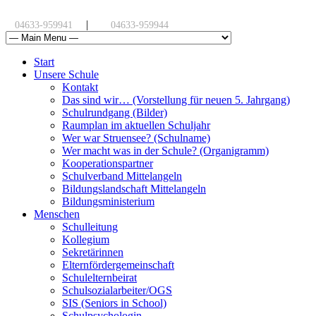
|
04633-959941
04633-959944
Start
Unsere Schule
Kontakt
Das sind wir… (Vorstellung für neuen 5. Jahrgang)
Schulrundgang (Bilder)
Raumplan im aktuellen Schuljahr
Wer war Struensee? (Schulname)
Wer macht was in der Schule? (Organigramm)
Kooperationspartner
Schulverband Mittelangeln
Bildungslandschaft Mittelangeln
Bildungsministerium
Menschen
Schulleitung
Kollegium
Sekretärinnen
Elternfördergemeinschaft
Schulelternbeirat
Schulsozialarbeiter/OGS
SIS (Seniors in School)
Schulpsychologin