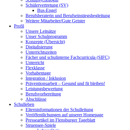
Schülervertretung (SV)
Bus-Engel
Berufsberaterin und Berufseinstiegsbegleitung
Weitere Mitarbeiter/Gute Geister
Profil
Unsere Leitsätze
Unser Schulprogramm
Konzepte (Übersicht)
Digitalisierung
Unterrichtszeiten
Fächer und schulinterne Fachcurricula (SIFC)
Unterricht
Flexklasse
Vorhabentage
Integration / Inklusion
Präventionsarbeit – Gesund und fit bleiben!
Leistungsbewertung
Berufsvorbereitung
Abschlüsse
Schulleben
Elterninformationen der Schulleitung
Veröffentlichungen auf unserer Homepage
Presseartikel im Flensburger Tageblatt
Struensee-Spiele