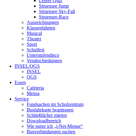
Lehrer Quiz
Struensee Jump
Struensee Sky-Fall
Struensee-Race
Auszeichnungen
Klassenfahrten
Musical
Theater
Sport
Schulfest
Unterstufendisco
Verabschiedungen
INSEL/OGS
INSEL
OGS
Essen
Cafeteria
Mensa
Service
Fundsachen im Schulzentrum
Busfahrkarte beantragen
Schließfächer mieten
Downloadbereich
Wie nutze ich „i-Net-Menue“
Busverbindungen suchen