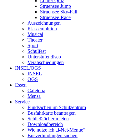
Lehrer Quiz
Struensee Jump
Struensee Sky-Fall
Struensee-Race
Auszeichnungen
Klassenfahrten
Musical
Theater
Sport
Schulfest
Unterstufendisco
Verabschiedungen
INSEL/OGS
INSEL
OGS
Essen
Cafeteria
Mensa
Service
Fundsachen im Schulzentrum
Busfahrkarte beantragen
Schließfächer mieten
Downloadbereich
Wie nutze ich „i-Net-Menue“
Busverbindungen suchen