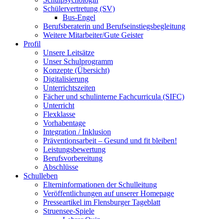
Schülervertretung (SV)
Bus-Engel
Berufsberaterin und Berufseinstiegsbegleitung
Weitere Mitarbeiter/Gute Geister
Profil
Unsere Leitsätze
Unser Schulprogramm
Konzepte (Übersicht)
Digitalisierung
Unterrichtszeiten
Fächer und schulinterne Fachcurricula (SIFC)
Unterricht
Flexklasse
Vorhabentage
Integration / Inklusion
Präventionsarbeit – Gesund und fit bleiben!
Leistungsbewertung
Berufsvorbereitung
Abschlüsse
Schulleben
Elterninformationen der Schulleitung
Veröffentlichungen auf unserer Homepage
Presseartikel im Flensburger Tageblatt
Struensee-Spiele