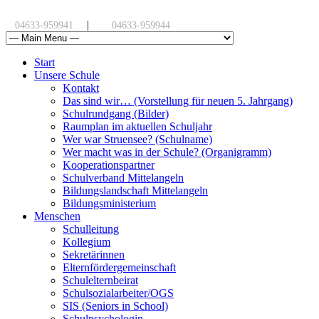
|
04633-959941
04633-959944
Start
Unsere Schule
Kontakt
Das sind wir… (Vorstellung für neuen 5. Jahrgang)
Schulrundgang (Bilder)
Raumplan im aktuellen Schuljahr
Wer war Struensee? (Schulname)
Wer macht was in der Schule? (Organigramm)
Kooperationspartner
Schulverband Mittelangeln
Bildungslandschaft Mittelangeln
Bildungsministerium
Menschen
Schulleitung
Kollegium
Sekretärinnen
Elternfördergemeinschaft
Schulelternbeirat
Schulsozialarbeiter/OGS
SIS (Seniors in School)
Schulpsychologin