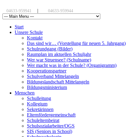
|
04633-959941
04633-959944
Start
Unsere Schule
Kontakt
Das sind wir… (Vorstellung für neuen 5. Jahrgang)
Schulrundgang (Bilder)
Raumplan im aktuellen Schuljahr
Wer war Struensee? (Schulname)
Wer macht was in der Schule? (Organigramm)
Kooperationspartner
Schulverband Mittelangeln
Bildungslandschaft Mittelangeln
Bildungsministerium
Menschen
Schulleitung
Kollegium
Sekretärinnen
Elternfördergemeinschaft
Schulelternbeirat
Schulsozialarbeiter/OGS
SIS (Seniors in School)
Schulpsychologin