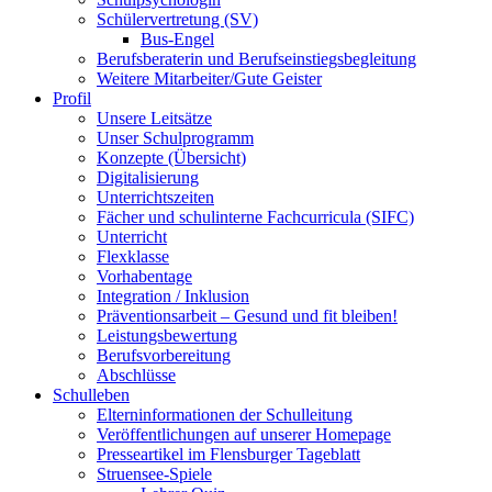
Schülervertretung (SV)
Bus-Engel
Berufsberaterin und Berufseinstiegsbegleitung
Weitere Mitarbeiter/Gute Geister
Profil
Unsere Leitsätze
Unser Schulprogramm
Konzepte (Übersicht)
Digitalisierung
Unterrichtszeiten
Fächer und schulinterne Fachcurricula (SIFC)
Unterricht
Flexklasse
Vorhabentage
Integration / Inklusion
Präventionsarbeit – Gesund und fit bleiben!
Leistungsbewertung
Berufsvorbereitung
Abschlüsse
Schulleben
Elterninformationen der Schulleitung
Veröffentlichungen auf unserer Homepage
Presseartikel im Flensburger Tageblatt
Struensee-Spiele