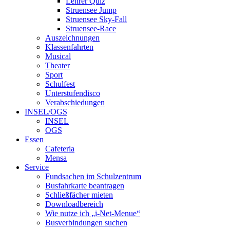
Lehrer Quiz
Struensee Jump
Struensee Sky-Fall
Struensee-Race
Auszeichnungen
Klassenfahrten
Musical
Theater
Sport
Schulfest
Unterstufendisco
Verabschiedungen
INSEL/OGS
INSEL
OGS
Essen
Cafeteria
Mensa
Service
Fundsachen im Schulzentrum
Busfahrkarte beantragen
Schließfächer mieten
Downloadbereich
Wie nutze ich „i-Net-Menue“
Busverbindungen suchen