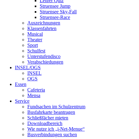
Lehrer Quiz
Struensee Jump
Struensee Sky-Fall
Struensee-Race
Auszeichnungen
Klassenfahrten
Musical
Theater
Sport
Schulfest
Unterstufendisco
Verabschiedungen
INSEL/OGS
INSEL
OGS
Essen
Cafeteria
Mensa
Service
Fundsachen im Schulzentrum
Busfahrkarte beantragen
Schließfächer mieten
Downloadbereich
Wie nutze ich „i-Net-Menue“
Busverbindungen suchen