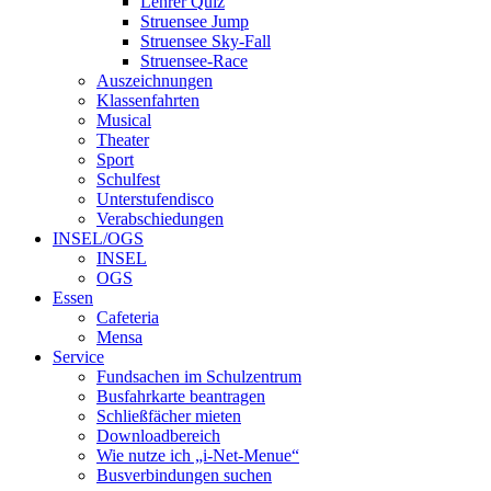
Lehrer Quiz
Struensee Jump
Struensee Sky-Fall
Struensee-Race
Auszeichnungen
Klassenfahrten
Musical
Theater
Sport
Schulfest
Unterstufendisco
Verabschiedungen
INSEL/OGS
INSEL
OGS
Essen
Cafeteria
Mensa
Service
Fundsachen im Schulzentrum
Busfahrkarte beantragen
Schließfächer mieten
Downloadbereich
Wie nutze ich „i-Net-Menue“
Busverbindungen suchen