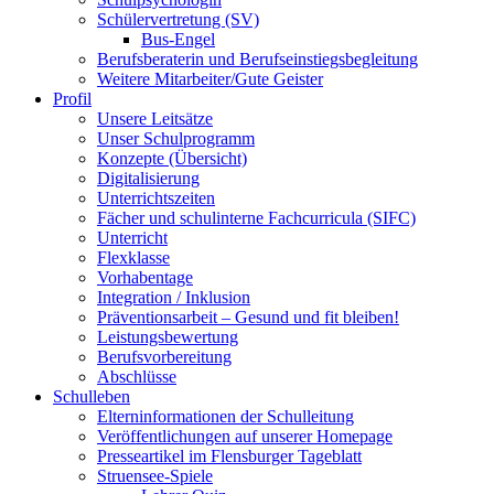
Schülervertretung (SV)
Bus-Engel
Berufsberaterin und Berufseinstiegsbegleitung
Weitere Mitarbeiter/Gute Geister
Profil
Unsere Leitsätze
Unser Schulprogramm
Konzepte (Übersicht)
Digitalisierung
Unterrichtszeiten
Fächer und schulinterne Fachcurricula (SIFC)
Unterricht
Flexklasse
Vorhabentage
Integration / Inklusion
Präventionsarbeit – Gesund und fit bleiben!
Leistungsbewertung
Berufsvorbereitung
Abschlüsse
Schulleben
Elterninformationen der Schulleitung
Veröffentlichungen auf unserer Homepage
Presseartikel im Flensburger Tageblatt
Struensee-Spiele