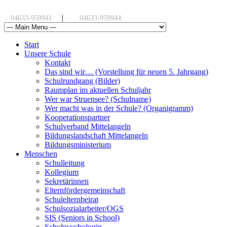
|
04633-959941
04633-959944
Start
Unsere Schule
Kontakt
Das sind wir… (Vorstellung für neuen 5. Jahrgang)
Schulrundgang (Bilder)
Raumplan im aktuellen Schuljahr
Wer war Struensee? (Schulname)
Wer macht was in der Schule? (Organigramm)
Kooperationspartner
Schulverband Mittelangeln
Bildungslandschaft Mittelangeln
Bildungsministerium
Menschen
Schulleitung
Kollegium
Sekretärinnen
Elternfördergemeinschaft
Schulelternbeirat
Schulsozialarbeiter/OGS
SIS (Seniors in School)
Schulpsychologin