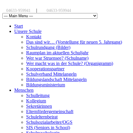
|
04633-959941
04633-959944
Start
Unsere Schule
Kontakt
Das sind wir… (Vorstellung für neuen 5. Jahrgang)
Schulrundgang (Bilder)
Raumplan im aktuellen Schuljahr
Wer war Struensee? (Schulname)
Wer macht was in der Schule? (Organigramm)
Kooperationspartner
Schulverband Mittelangeln
Bildungslandschaft Mittelangeln
Bildungsministerium
Menschen
Schulleitung
Kollegium
Sekretärinnen
Elternfördergemeinschaft
Schulelternbeirat
Schulsozialarbeiter/OGS
SIS (Seniors in School)
Schulpsychologin