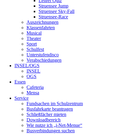
Lehrer Quiz
Struensee Jump
Struensee Sky-Fall
Struensee-Race
Auszeichnungen
Klassenfahrten
Musical
Theater
Sport
Schulfest
Unterstufendisco
Verabschiedungen
INSEL/OGS
INSEL
OGS
Essen
Cafeteria
Mensa
Service
Fundsachen im Schulzentrum
Busfahrkarte beantragen
Schließfächer mieten
Downloadbereich
Wie nutze ich „i-Net-Menue“
Busverbindungen suchen