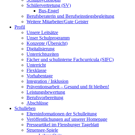
Schülervertretung (SV)
Bus-Engel
Berufsberaterin und Berufseinstiegsbegleitung
Weitere Mitarbeiter/Gute Geister
Profil
Unsere Leitsätze
Unser Schulprogramm
Konzepte (Übersicht)
Digitalisierung
Unterrichtszeiten
Fächer und schulinterne Fachcurricula (SIFC)
Unterricht
Flexklasse
Vorhabentage
Integration / Inklusion
Präventionsarbeit – Gesund und fit bleiben!
Leistungsbewertung
Berufsvorbereitung
Abschlüsse
Schulleben
Elterninformationen der Schulleitung
Veröffentlichungen auf unserer Homepage
Presseartikel im Flensburger Tageblatt
Struensee-Spiele