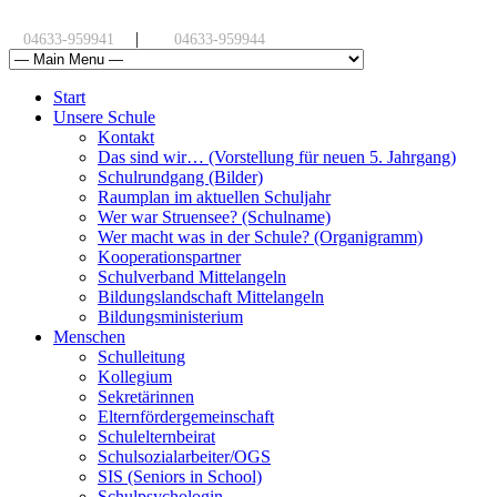
|
04633-959941
04633-959944
Start
Unsere Schule
Kontakt
Das sind wir… (Vorstellung für neuen 5. Jahrgang)
Schulrundgang (Bilder)
Raumplan im aktuellen Schuljahr
Wer war Struensee? (Schulname)
Wer macht was in der Schule? (Organigramm)
Kooperationspartner
Schulverband Mittelangeln
Bildungslandschaft Mittelangeln
Bildungsministerium
Menschen
Schulleitung
Kollegium
Sekretärinnen
Elternfördergemeinschaft
Schulelternbeirat
Schulsozialarbeiter/OGS
SIS (Seniors in School)
Schulpsychologin