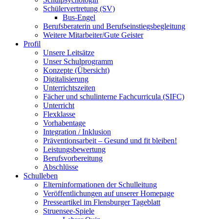
Schülervertretung (SV)
Bus-Engel
Berufsberaterin und Berufseinstiegsbegleitung
Weitere Mitarbeiter/Gute Geister
Profil
Unsere Leitsätze
Unser Schulprogramm
Konzepte (Übersicht)
Digitalisierung
Unterrichtszeiten
Fächer und schulinterne Fachcurricula (SIFC)
Unterricht
Flexklasse
Vorhabentage
Integration / Inklusion
Präventionsarbeit – Gesund und fit bleiben!
Leistungsbewertung
Berufsvorbereitung
Abschlüsse
Schulleben
Elterninformationen der Schulleitung
Veröffentlichungen auf unserer Homepage
Presseartikel im Flensburger Tageblatt
Struensee-Spiele