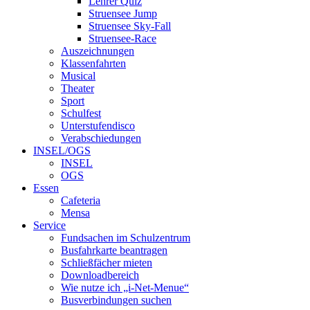
Lehrer Quiz
Struensee Jump
Struensee Sky-Fall
Struensee-Race
Auszeichnungen
Klassenfahrten
Musical
Theater
Sport
Schulfest
Unterstufendisco
Verabschiedungen
INSEL/OGS
INSEL
OGS
Essen
Cafeteria
Mensa
Service
Fundsachen im Schulzentrum
Busfahrkarte beantragen
Schließfächer mieten
Downloadbereich
Wie nutze ich „i-Net-Menue“
Busverbindungen suchen