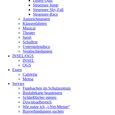
Lehrer Quiz
Struensee Jump
Struensee Sky-Fall
Struensee-Race
Auszeichnungen
Klassenfahrten
Musical
Theater
Sport
Schulfest
Unterstufendisco
Verabschiedungen
INSEL/OGS
INSEL
OGS
Essen
Cafeteria
Mensa
Service
Fundsachen im Schulzentrum
Busfahrkarte beantragen
Schließfächer mieten
Downloadbereich
Wie nutze ich „i-Net-Menue“
Busverbindungen suchen