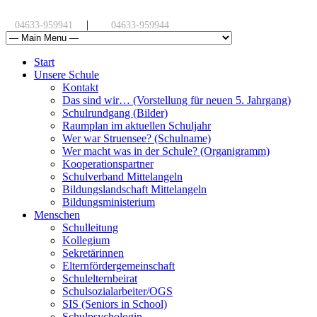
|
04633-959941
04633-959944
Start
Unsere Schule
Kontakt
Das sind wir… (Vorstellung für neuen 5. Jahrgang)
Schulrundgang (Bilder)
Raumplan im aktuellen Schuljahr
Wer war Struensee? (Schulname)
Wer macht was in der Schule? (Organigramm)
Kooperationspartner
Schulverband Mittelangeln
Bildungslandschaft Mittelangeln
Bildungsministerium
Menschen
Schulleitung
Kollegium
Sekretärinnen
Elternfördergemeinschaft
Schulelternbeirat
Schulsozialarbeiter/OGS
SIS (Seniors in School)
Schulpsychologin