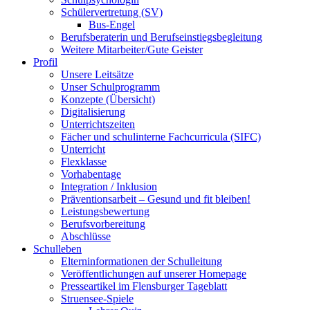
Schülervertretung (SV)
Bus-Engel
Berufsberaterin und Berufseinstiegsbegleitung
Weitere Mitarbeiter/Gute Geister
Profil
Unsere Leitsätze
Unser Schulprogramm
Konzepte (Übersicht)
Digitalisierung
Unterrichtszeiten
Fächer und schulinterne Fachcurricula (SIFC)
Unterricht
Flexklasse
Vorhabentage
Integration / Inklusion
Präventionsarbeit – Gesund und fit bleiben!
Leistungsbewertung
Berufsvorbereitung
Abschlüsse
Schulleben
Elterninformationen der Schulleitung
Veröffentlichungen auf unserer Homepage
Presseartikel im Flensburger Tageblatt
Struensee-Spiele