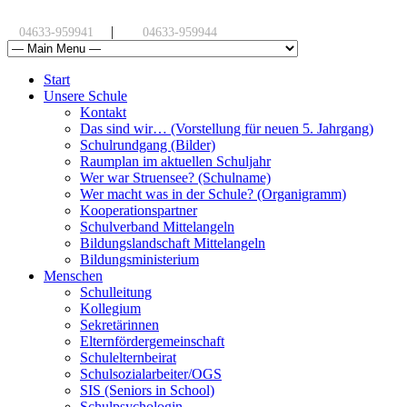
|
04633-959941
04633-959944
Start
Unsere Schule
Kontakt
Das sind wir… (Vorstellung für neuen 5. Jahrgang)
Schulrundgang (Bilder)
Raumplan im aktuellen Schuljahr
Wer war Struensee? (Schulname)
Wer macht was in der Schule? (Organigramm)
Kooperationspartner
Schulverband Mittelangeln
Bildungslandschaft Mittelangeln
Bildungsministerium
Menschen
Schulleitung
Kollegium
Sekretärinnen
Elternfördergemeinschaft
Schulelternbeirat
Schulsozialarbeiter/OGS
SIS (Seniors in School)
Schulpsychologin