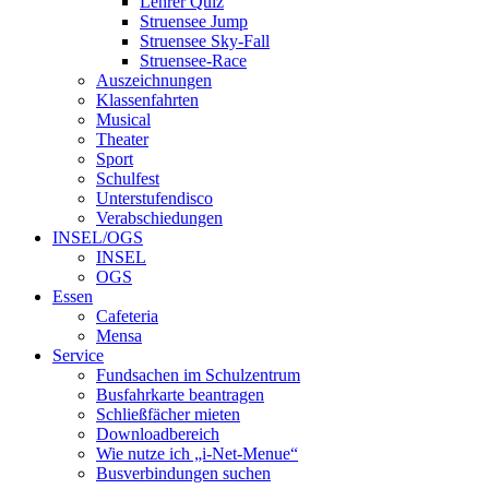
Lehrer Quiz
Struensee Jump
Struensee Sky-Fall
Struensee-Race
Auszeichnungen
Klassenfahrten
Musical
Theater
Sport
Schulfest
Unterstufendisco
Verabschiedungen
INSEL/OGS
INSEL
OGS
Essen
Cafeteria
Mensa
Service
Fundsachen im Schulzentrum
Busfahrkarte beantragen
Schließfächer mieten
Downloadbereich
Wie nutze ich „i-Net-Menue“
Busverbindungen suchen