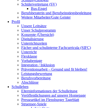
Schülervertretung (SV)
Bus-Engel
Berufsberaterin und Berufseinstiegsbegleitung
Weitere Mitarbeiter/Gute Geister
Profil
Unsere Leitsätze
Unser Schulprogramm
Konzepte (Übersicht)
Digitalisierung
Unterrichtszeiten
Fächer und schulinterne Fachcurricula (SIFC)
Unterricht
Flexklasse
Vorhabentage
Integration / Inklusion
Präventionsarbeit – Gesund und fit bleiben!
Leistungsbewertung
Berufsvorbereitung
Abschlüsse
Schulleben
Elterninformationen der Schulleitung
Veröffentlichungen auf unserer Homepage
Presseartikel im Flensburger Tageblatt
Struensee-Spiele