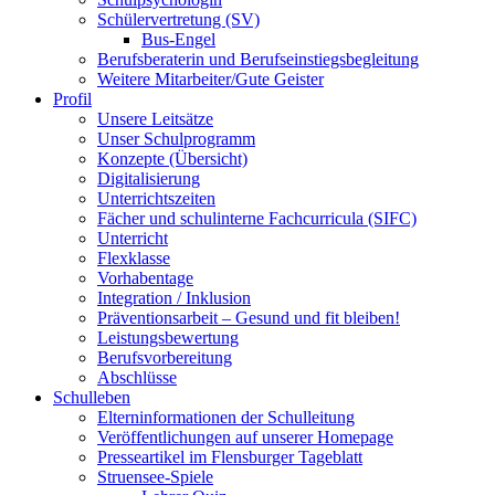
Schülervertretung (SV)
Bus-Engel
Berufsberaterin und Berufseinstiegsbegleitung
Weitere Mitarbeiter/Gute Geister
Profil
Unsere Leitsätze
Unser Schulprogramm
Konzepte (Übersicht)
Digitalisierung
Unterrichtszeiten
Fächer und schulinterne Fachcurricula (SIFC)
Unterricht
Flexklasse
Vorhabentage
Integration / Inklusion
Präventionsarbeit – Gesund und fit bleiben!
Leistungsbewertung
Berufsvorbereitung
Abschlüsse
Schulleben
Elterninformationen der Schulleitung
Veröffentlichungen auf unserer Homepage
Presseartikel im Flensburger Tageblatt
Struensee-Spiele