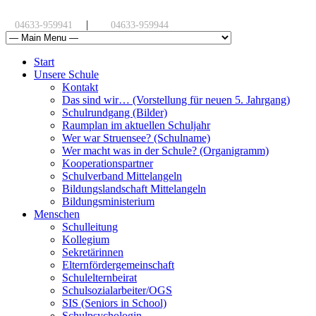
|
04633-959941
04633-959944
Start
Unsere Schule
Kontakt
Das sind wir… (Vorstellung für neuen 5. Jahrgang)
Schulrundgang (Bilder)
Raumplan im aktuellen Schuljahr
Wer war Struensee? (Schulname)
Wer macht was in der Schule? (Organigramm)
Kooperationspartner
Schulverband Mittelangeln
Bildungslandschaft Mittelangeln
Bildungsministerium
Menschen
Schulleitung
Kollegium
Sekretärinnen
Elternfördergemeinschaft
Schulelternbeirat
Schulsozialarbeiter/OGS
SIS (Seniors in School)
Schulpsychologin