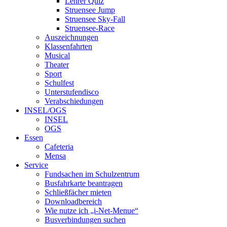
Lehrer Quiz
Struensee Jump
Struensee Sky-Fall
Struensee-Race
Auszeichnungen
Klassenfahrten
Musical
Theater
Sport
Schulfest
Unterstufendisco
Verabschiedungen
INSEL/OGS
INSEL
OGS
Essen
Cafeteria
Mensa
Service
Fundsachen im Schulzentrum
Busfahrkarte beantragen
Schließfächer mieten
Downloadbereich
Wie nutze ich „i-Net-Menue“
Busverbindungen suchen