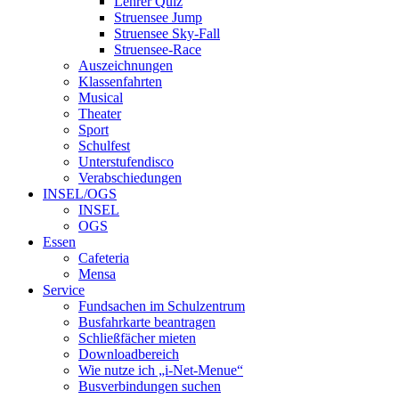
Lehrer Quiz
Struensee Jump
Struensee Sky-Fall
Struensee-Race
Auszeichnungen
Klassenfahrten
Musical
Theater
Sport
Schulfest
Unterstufendisco
Verabschiedungen
INSEL/OGS
INSEL
OGS
Essen
Cafeteria
Mensa
Service
Fundsachen im Schulzentrum
Busfahrkarte beantragen
Schließfächer mieten
Downloadbereich
Wie nutze ich „i-Net-Menue“
Busverbindungen suchen