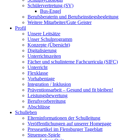
Schülervertretung (SV)
Bus-Engel
Berufsberaterin und Berufseinstiegsbegleitung
Weitere Mitarbeiter/Gute Geister
Profil
Unsere Leitsätze
Unser Schulprogramm
Konzepte (Übersicht)
Digitalisierung
Unterrichtszeiten
Fächer und schulinterne Fachcurricula (SIFC)
Unterricht
Flexklasse
Vorhabentage
Integration / Inklusion
Präventionsarbeit – Gesund und fit bleiben!
Leistungsbewertung
Berufsvorbereitung
Abschlüsse
Schulleben
Elterninformationen der Schulleitung
Veröffentlichungen auf unserer Homepage
Presseartikel im Flensburger Tageblatt
Struensee-Spiele