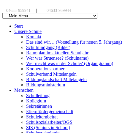
|
04633-959941
04633-959944
Start
Unsere Schule
Kontakt
Das sind wir… (Vorstellung für neuen 5. Jahrgang)
Schulrundgang (Bilder)
Raumplan im aktuellen Schuljahr
Wer war Struensee? (Schulname)
Wer macht was in der Schule? (Organigramm)
Kooperationspartner
Schulverband Mittelangeln
Bildungslandschaft Mittelangeln
Bildungsministerium
Menschen
Schulleitung
Kollegium
Sekretärinnen
Elternfördergemeinschaft
Schulelternbeirat
Schulsozialarbeiter/OGS
SIS (Seniors in School)
Schulpsychologin