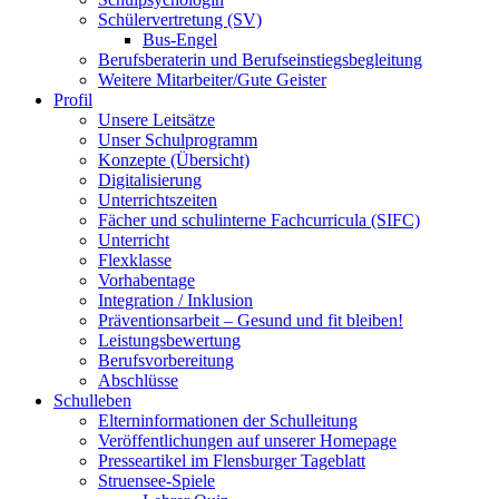
Schülervertretung (SV)
Bus-Engel
Berufsberaterin und Berufseinstiegsbegleitung
Weitere Mitarbeiter/Gute Geister
Profil
Unsere Leitsätze
Unser Schulprogramm
Konzepte (Übersicht)
Digitalisierung
Unterrichtszeiten
Fächer und schulinterne Fachcurricula (SIFC)
Unterricht
Flexklasse
Vorhabentage
Integration / Inklusion
Präventionsarbeit – Gesund und fit bleiben!
Leistungsbewertung
Berufsvorbereitung
Abschlüsse
Schulleben
Elterninformationen der Schulleitung
Veröffentlichungen auf unserer Homepage
Presseartikel im Flensburger Tageblatt
Struensee-Spiele