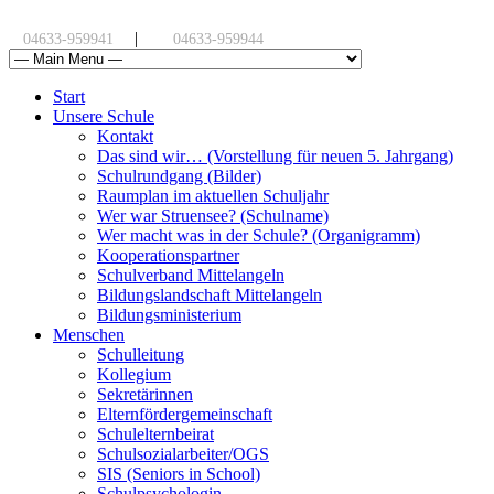
|
04633-959941
04633-959944
Start
Unsere Schule
Kontakt
Das sind wir… (Vorstellung für neuen 5. Jahrgang)
Schulrundgang (Bilder)
Raumplan im aktuellen Schuljahr
Wer war Struensee? (Schulname)
Wer macht was in der Schule? (Organigramm)
Kooperationspartner
Schulverband Mittelangeln
Bildungslandschaft Mittelangeln
Bildungsministerium
Menschen
Schulleitung
Kollegium
Sekretärinnen
Elternfördergemeinschaft
Schulelternbeirat
Schulsozialarbeiter/OGS
SIS (Seniors in School)
Schulpsychologin