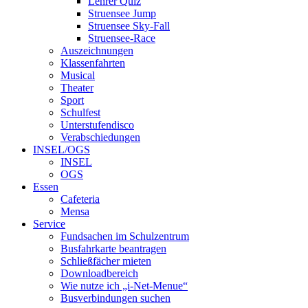
Lehrer Quiz
Struensee Jump
Struensee Sky-Fall
Struensee-Race
Auszeichnungen
Klassenfahrten
Musical
Theater
Sport
Schulfest
Unterstufendisco
Verabschiedungen
INSEL/OGS
INSEL
OGS
Essen
Cafeteria
Mensa
Service
Fundsachen im Schulzentrum
Busfahrkarte beantragen
Schließfächer mieten
Downloadbereich
Wie nutze ich „i-Net-Menue“
Busverbindungen suchen