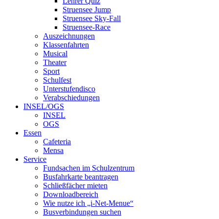
Lehrer Quiz
Struensee Jump
Struensee Sky-Fall
Struensee-Race
Auszeichnungen
Klassenfahrten
Musical
Theater
Sport
Schulfest
Unterstufendisco
Verabschiedungen
INSEL/OGS
INSEL
OGS
Essen
Cafeteria
Mensa
Service
Fundsachen im Schulzentrum
Busfahrkarte beantragen
Schließfächer mieten
Downloadbereich
Wie nutze ich „i-Net-Menue“
Busverbindungen suchen