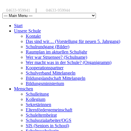
|
04633-959941
04633-959944
Start
Unsere Schule
Kontakt
Das sind wir… (Vorstellung für neuen 5. Jahrgang)
Schulrundgang (Bilder)
Raumplan im aktuellen Schuljahr
Wer war Struensee? (Schulname)
Wer macht was in der Schule? (Organigramm)
Kooperationspartner
Schulverband Mittelangeln
Bildungslandschaft Mittelangeln
Bildungsministerium
Menschen
Schulleitung
Kollegium
Sekretärinnen
Elternfördergemeinschaft
Schulelternbeirat
Schulsozialarbeiter/OGS
SIS (Seniors in School)
Schulpsychologin