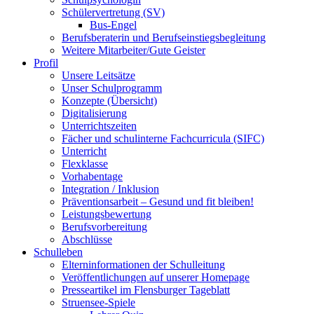
Schülervertretung (SV)
Bus-Engel
Berufsberaterin und Berufseinstiegsbegleitung
Weitere Mitarbeiter/Gute Geister
Profil
Unsere Leitsätze
Unser Schulprogramm
Konzepte (Übersicht)
Digitalisierung
Unterrichtszeiten
Fächer und schulinterne Fachcurricula (SIFC)
Unterricht
Flexklasse
Vorhabentage
Integration / Inklusion
Präventionsarbeit – Gesund und fit bleiben!
Leistungsbewertung
Berufsvorbereitung
Abschlüsse
Schulleben
Elterninformationen der Schulleitung
Veröffentlichungen auf unserer Homepage
Presseartikel im Flensburger Tageblatt
Struensee-Spiele