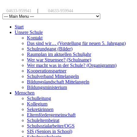
|
04633-959941
04633-959944
Start
Unsere Schule
Kontakt
Das sind wir… (Vorstellung für neuen 5. Jahrgang)
Schulrundgang (Bilder)
Raumplan im aktuellen Schuljahr
Wer war Struensee? (Schulname)
Wer macht was in der Schule? (Organigramm)
Kooperationspartner
Schulverband Mittelangeln
Bildungslandschaft Mittelangeln
Bildungsministerium
Menschen
Schulleitung
Kollegium
Sekretärinnen
Elternfördergemeinschaft
Schulelternbeirat
Schulsozialarbeiter/OGS
SIS (Seniors in School)
Schulpsychologin