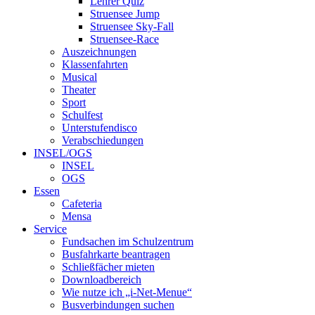
Lehrer Quiz
Struensee Jump
Struensee Sky-Fall
Struensee-Race
Auszeichnungen
Klassenfahrten
Musical
Theater
Sport
Schulfest
Unterstufendisco
Verabschiedungen
INSEL/OGS
INSEL
OGS
Essen
Cafeteria
Mensa
Service
Fundsachen im Schulzentrum
Busfahrkarte beantragen
Schließfächer mieten
Downloadbereich
Wie nutze ich „i-Net-Menue“
Busverbindungen suchen