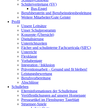
Schülervertretung (SV)
Bus-Engel
Berufsberaterin und Berufseinstiegsbegleitung
Weitere Mitarbeiter/Gute Geister
Profil
Unsere Leitsätze
Unser Schulprogramm
Konzepte (Übersicht)
Digitalisierung
Unterrichtszeiten
Fächer und schulinterne Fachcurricula (SIFC)
Unterricht
Flexklasse
Vorhabentage
Integration / Inklusion
Präventionsarbeit – Gesund und fit bleiben!
Leistungsbewertung
Berufsvorbereitung
Abschlüsse
Schulleben
Elterninformationen der Schulleitung
Veröffentlichungen auf unserer Homepage
Presseartikel im Flensburger Tageblatt
Struensee-Spiele