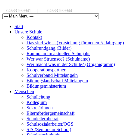
|
04633-959941
04633-959944
Start
Unsere Schule
Kontakt
Das sind wir… (Vorstellung für neuen 5. Jahrgang)
Schulrundgang (Bilder)
Raumplan im aktuellen Schuljahr
Wer war Struensee? (Schulname)
Wer macht was in der Schule? (Organigramm)
Kooperationspartner
Schulverband Mittelangeln
Bildungslandschaft Mittelangeln
Bildungsministerium
Menschen
Schulleitung
Kollegium
Sekretärinnen
Elternfördergemeinschaft
Schulelternbeirat
Schulsozialarbeiter/OGS
SIS (Seniors in School)
Schulpsychologin