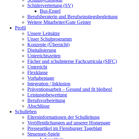
Schülervertretung (SV)
Bus-Engel
Berufsberaterin und Berufseinstiegsbegleitung
Weitere Mitarbeiter/Gute Geister
Profil
Unsere Leitsätze
Unser Schulprogramm
Konzepte (Übersicht)
Digitalisierung
Unterrichtszeiten
Fächer und schulinterne Fachcurricula (SIFC)
Unterricht
Flexklasse
Vorhabentage
Integration / Inklusion
Präventionsarbeit – Gesund und fit bleiben!
Leistungsbewertung
Berufsvorbereitung
Abschlüsse
Schulleben
Elterninformationen der Schulleitung
Veröffentlichungen auf unserer Homepage
Presseartikel im Flensburger Tageblatt
Struensee-Spiele