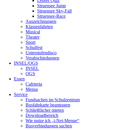
Lehrer Quiz
Struensee Jump
Struensee Sky-Fall
Struensee-Race
Auszeichnungen
Klassenfahrten
Musical
Theater
Sport
Schulfest
Unterstufendisco
Verabschiedungen
INSEL/OGS
INSEL
OGS
Essen
Cafeteria
Mensa
Service
Fundsachen im Schulzentrum
Busfahrkarte beantragen
Schließfächer mieten
Downloadbereich
Wie nutze ich „i-Net-Menue“
Busverbindungen suchen