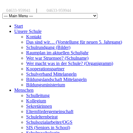
|
04633-959941
04633-959944
Start
Unsere Schule
Kontakt
Das sind wir… (Vorstellung für neuen 5. Jahrgang)
Schulrundgang (Bilder)
Raumplan im aktuellen Schuljahr
Wer war Struensee? (Schulname)
Wer macht was in der Schule? (Organigramm)
Kooperationspartner
Schulverband Mittelangeln
Bildungslandschaft Mittelangeln
Bildungsministerium
Menschen
Schulleitung
Kollegium
Sekretärinnen
Elternfördergemeinschaft
Schulelternbeirat
Schulsozialarbeiter/OGS
SIS (Seniors in School)
Schulpsychologin