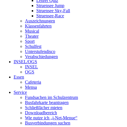
Lehrer Quiz
Struensee Jump
Struensee Sky-Fall
Struensee-Race
Auszeichnungen
Klassenfahrten
Musical
Theater
Sport
Schulfest
Unterstufendisco
Verabschiedungen
INSEL/OGS
INSEL
OGS
Essen
Cafeteria
Mensa
Service
Fundsachen im Schulzentrum
Busfahrkarte beantragen
Schließfächer mieten
Downloadbereich
Wie nutze ich „i-Net-Menue“
Busverbindungen suchen