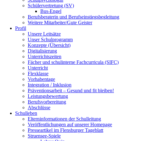
Schülervertretung (SV)
Bus-Engel
Berufsberaterin und Berufseinstiegsbegleitung
Weitere Mitarbeiter/Gute Geister
Profil
Unsere Leitsätze
Unser Schulprogramm
Konzepte (Übersicht)
Digitalisierung
Unterrichtszeiten
Fächer und schulinterne Fachcurricula (SIFC)
Unterricht
Flexklasse
Vorhabentage
Integration / Inklusion
Präventionsarbeit – Gesund und fit bleiben!
Leistungsbewertung
Berufsvorbereitung
Abschlüsse
Schulleben
Elterninformationen der Schulleitung
Veröffentlichungen auf unserer Homepage
Presseartikel im Flensburger Tageblatt
Struensee-Spiele