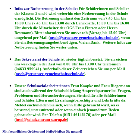
Infos zur Notbetreuung in der Schule:
Für Schülerinnen und Schüler
der Klassen 5 und 6 wird weiterhin eine Notbetreuung in der Schule
ermöglicht. Die Betreuung umfasst den Zeitraum von 7.45 Uhr bis
16.00 Uhr (7.45 Uhr bis 13.00 durch Lehrkräfte, 13.00 Uhr bis 16.00
Uhr durch die Mitarbeiter der OGS Frau Fintzen oder Herrn
Bestmann). Bitte informieren Sie uns vorab (Vortag bis 15.00 Uhr)
umgehend per Mail (
msch@struensee-gemeinschaftsschule.de
), wenn
Sie ein Betreuungsangebot benötigen. Vielen Dank! Weitere Infos zur
Notbetreuung finden Sie weiter unten.
Das
Sekretariat der Schule
ist wieder täglich besetzt. Sie erreichen
uns werktags in der Zeit von 8.00 Uhr bis 13.00 Uhr telefonisch
(04633 959941). Außerhalb dieser Zeit erreichen Sie uns per Mail
(
msch@struensee-gemeinschaftsschule.de
).
Unsere
Schulsozialarbeiterinnen
Frau Kaapke und Frau Biegemann
sind auch während der Schulschließung Ansprechpartner bei Fragen,
Problemen und Herausforderungen. Sie sind für alle Schülerinnen
und Schüler, Eltern und Erziehungsberechtigte und Lehrkräfte da.
Meldet euch/melden Sie sich, wenn Hilfe gebraucht wird, sei es
beratend, unterstützend oder wenn einfach jemand zum Reden
gebraucht wird. Per Telefon (0151 46146176) oder per Mail
(
insel@schulzentrum-satrup.de
)
Mit freundlichen Grüßen und bleibt/bleiben Sie gesund!