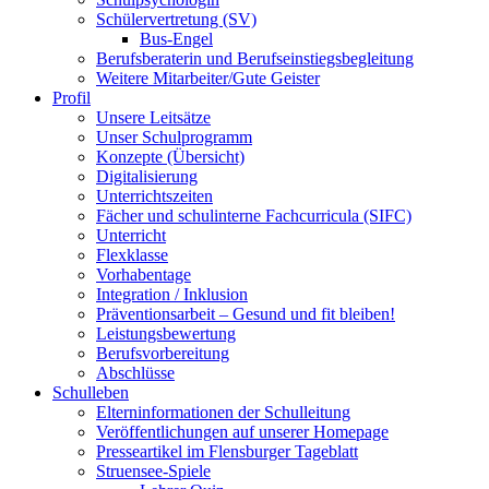
Schülervertretung (SV)
Bus-Engel
Berufsberaterin und Berufseinstiegsbegleitung
Weitere Mitarbeiter/Gute Geister
Profil
Unsere Leitsätze
Unser Schulprogramm
Konzepte (Übersicht)
Digitalisierung
Unterrichtszeiten
Fächer und schulinterne Fachcurricula (SIFC)
Unterricht
Flexklasse
Vorhabentage
Integration / Inklusion
Präventionsarbeit – Gesund und fit bleiben!
Leistungsbewertung
Berufsvorbereitung
Abschlüsse
Schulleben
Elterninformationen der Schulleitung
Veröffentlichungen auf unserer Homepage
Presseartikel im Flensburger Tageblatt
Struensee-Spiele