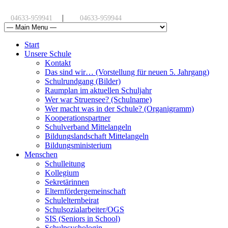
|
04633-959941
04633-959944
Start
Unsere Schule
Kontakt
Das sind wir… (Vorstellung für neuen 5. Jahrgang)
Schulrundgang (Bilder)
Raumplan im aktuellen Schuljahr
Wer war Struensee? (Schulname)
Wer macht was in der Schule? (Organigramm)
Kooperationspartner
Schulverband Mittelangeln
Bildungslandschaft Mittelangeln
Bildungsministerium
Menschen
Schulleitung
Kollegium
Sekretärinnen
Elternfördergemeinschaft
Schulelternbeirat
Schulsozialarbeiter/OGS
SIS (Seniors in School)
Schulpsychologin