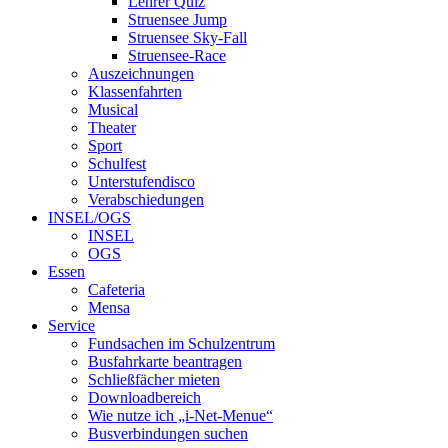
Lehrer Quiz
Struensee Jump
Struensee Sky-Fall
Struensee-Race
Auszeichnungen
Klassenfahrten
Musical
Theater
Sport
Schulfest
Unterstufendisco
Verabschiedungen
INSEL/OGS
INSEL
OGS
Essen
Cafeteria
Mensa
Service
Fundsachen im Schulzentrum
Busfahrkarte beantragen
Schließfächer mieten
Downloadbereich
Wie nutze ich „i-Net-Menue“
Busverbindungen suchen