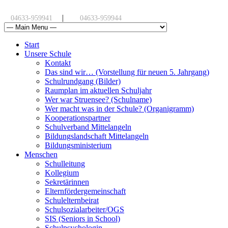
|
04633-959941
04633-959944
Start
Unsere Schule
Kontakt
Das sind wir… (Vorstellung für neuen 5. Jahrgang)
Schulrundgang (Bilder)
Raumplan im aktuellen Schuljahr
Wer war Struensee? (Schulname)
Wer macht was in der Schule? (Organigramm)
Kooperationspartner
Schulverband Mittelangeln
Bildungslandschaft Mittelangeln
Bildungsministerium
Menschen
Schulleitung
Kollegium
Sekretärinnen
Elternfördergemeinschaft
Schulelternbeirat
Schulsozialarbeiter/OGS
SIS (Seniors in School)
Schulpsychologin