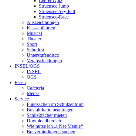
Lehrer Quiz
Struensee Jump
Struensee Sky-Fall
Struensee-Race
Auszeichnungen
Klassenfahrten
Musical
Theater
Sport
Schulfest
Unterstufendisco
Verabschiedungen
INSEL/OGS
INSEL
OGS
Essen
Cafeteria
Mensa
Service
Fundsachen im Schulzentrum
Busfahrkarte beantragen
Schließfächer mieten
Downloadbereich
Wie nutze ich „i-Net-Menue“
Busverbindungen suchen