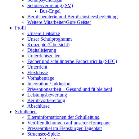
Schülervertretung (SV)
Bus-Engel
Berufsberaterin und Berufseinstiegsbegleitung
Weitere Mitarbeiter/Gute Geister
Profil
Unsere Leitsätze
Unser Schulprogramm
Konzepte (Übersicht)
Digitalisierung
Unterrichtszeiten
Fächer und schulinterne Fachcurricula (SIFC)
Unterricht
Flexklasse
Vorhabentage
Integration / Inklusion
Präventionsarbeit – Gesund und fit bleiben!
Leistungsbewertung
Berufsvorbereitung
Abschlüsse
Schulleben
Elterninformationen der Schulleitung
Veröffentlichungen auf unserer Homepage
Presseartikel im Flensburger Tageblatt
Struensee-Spiele